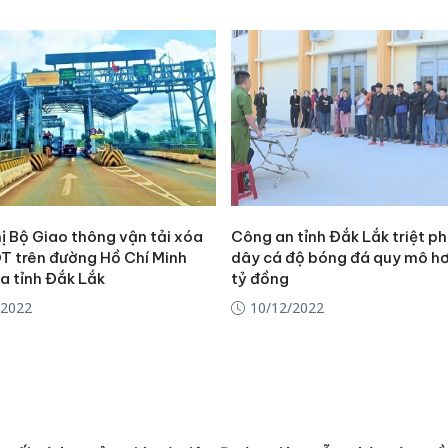
ị Bộ Giao thông vận tải xóa
Công an tỉnh Đắk Lắk triệt p
T trên đường Hồ Chí Minh
dây cá độ bóng đá quy mô hơ
a tỉnh Đắk Lắk
tỷ đồng
/2022
10/12/2022
Cà Mau:
công kh