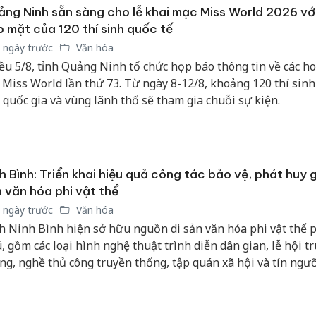
ng Ninh sẵn sàng cho lễ khai mạc Miss World 2026 với
 mặt của 120 thí sinh quốc tế
 ngày trước
Văn hóa
ều 5/8, tỉnh Quảng Ninh tổ chức họp báo thông tin về các h
 Miss World lần thứ 73. Từ ngày 8-12/8, khoảng 120 thí sinh
 quốc gia và vùng lãnh thổ sẽ tham gia chuỗi sự kiện.
h Bình: Triển khai hiệu quả công tác bảo vệ, phát huy gi
 văn hóa phi vật thể
 ngày trước
Văn hóa
h Ninh Bình hiện sở hữu nguồn di sản văn hóa phi vật thể 
, gồm các loại hình nghệ thuật trình diễn dân gian, lễ hội t
ng, nghề thủ công truyền thống, tập quán xã hội và tín ngưỡ
c dân gian, ngữ văn dân gian, tiếng nói và chữ viết.