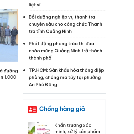
liệt sĩ
Bồi dưỡng nghiệp vụ thanh tra
chuyên sâu cho công chức Thanh
tra tỉnh Quảng Ninh
Phát động phong trào thi đua
chào mừng Quảng Ninh trở thành
thành phố
TP.HCM: Sân khấu hóa thông điệp
há đường
n 1.000
phòng, chống ma túy tại phường
An Phú Đông
Chống hàng giả
 Tiêu hủy
Khẩn trương xác
Cà
ai hàng ngàn
minh, xử lý sản phẩm
cô