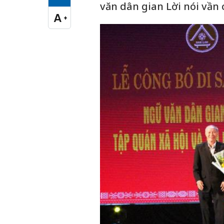
Cỡ chữ vừa
văn dân gian Lời nói vần 
A
+
Cỡ chữ lớn