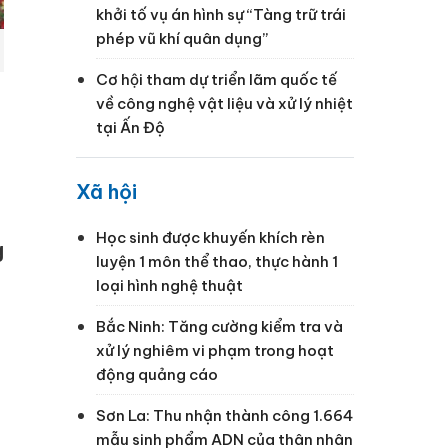
khởi tố vụ án hình sự “Tàng trữ trái
phép vũ khí quân dụng”
Cơ hội tham dự triển lãm quốc tế
về công nghệ vật liệu và xử lý nhiệt
tại Ấn Độ
Xã hội
Học sinh được khuyến khích rèn
g
luyện 1 môn thể thao, thực hành 1
loại hình nghệ thuật
Bắc Ninh: Tăng cường kiểm tra và
xử lý nghiêm vi phạm trong hoạt
động quảng cáo
Sơn La: Thu nhận thành công 1.664
mẫu sinh phẩm ADN của thân nhân