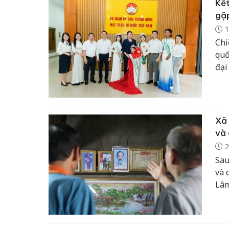
Kết
gặp
1
Chi
quố
đại
toà
mẫu
Xã 
và 
2
Sau
và 
Lâm
chứ
rộn