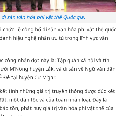
 di sản văn hóa phi vật thể Quốc gia.
ổ chức Lễ công bố di sản văn hóa phi vật thể quố
g danh hiệu nghệ nhân ưu tú trong lĩnh vực văn
c công nhận đợt này là: Tập quán xã hội và tín
ười M’Nông huyện Lắk, và di sản về Ngữ văn dân
Ê Đê tại huyện Cư M’gar.
, kết tinh những giá trị truyền thống được đúc kết
ất, một dân tộc và của toàn nhân loại. Đây là
ảo tồn, phát huy giá trị văn hóa phi vật thể của