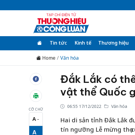
Tin tức
Kinh tế
Thương hiệu
Home
Văn hóa
Đắk Lắk có thê
vật thể Quốc 
06:55 17/12/2022
Văn hóa
CỠ CHỮ
A
Hai di sản tỉnh Đắk Lắk đ
−
Cỡ chữ nhỏ
tín ngưỡng Lễ mừng thọ 
A