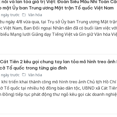
 nối và lan tỏa giá trị Việt: Đoàn Siêu Mẫu Nhí Toàn C
sản phẩ
 mặt Ủy ban Trung ương Mặt trận Tổ quốc Việt Nam
bảo vệ 
kinh do
 ngày trước
Văn hóa
ều ngày 4/8 vừa qua, tại Trụ sở Ủy ban Trung ương Mặt trậ
Công an
c Việt Nam, Ban Đối ngoại Nhân dân đã có buổi làm việc vớ
tìm bị h
 biểu Mạng lưới Giảng dạy Tiếng Việt và Gìn giữ Văn hóa V
án sản 
n cầu, cùng các thí sinh tiêu biểu đã đạt giải trong Cuộc thi 
bán yến
 Nhí Toàn cầu 2026, được tổ chức tại Bangkok (Thái Lan).
Thanh H
hại tron
Cát Tiên 2 kêu gọi chung tay lan tỏa mô hình treo ảnh
bán bìn
cờ Tổ quốc trong từng gia đình
Moyuum
 ngày trước
Văn hóa
 khi triển khai thành công mô hình treo ảnh Chủ tịch Hồ Ch
cờ Tổ quốc tại nhiều hộ đồng bào dân tộc, UBND xã Cát Tiên
 Đồng) tiếp tục phát động thư ngỏ kêu gọi các doanh nghiệ
c, nhà hảo tâm và Nhân dân chung tay hỗ trợ kinh phí để n
g mô hình giàu ý nghĩa chính trị, văn hóa này.