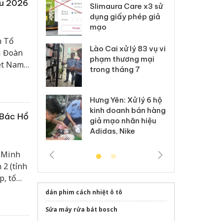
ầu 2026
m nhập lậu,
Slimaura Care x3 sử
sả
môi trường
dụng giấy phép giả
bả
anh
mạo
ki
n Tổ
 Thanh Hóa
Lào Cai xử lý 83 vụ vi
Cô
i Đoàn
ại trong vụ
phạm thương mại
tìm
iệt Nam
xuất, buôn
trong tháng 7
án
Siêu
 sào giả
bá
Hưng Yên: Xử lý 6 hộ
óa: Tìm bị
Th
kinh doanh bán hàng
g vụ án buôn
hạ
 Bác Hồ
giả mạo nhãn hiệu
h sữa
bá
Adidas, Nike
 giả
Mo
í Minh
 2 (tỉnh
p, tổ
hân
dán phim cách nhiệt ô tô
Sửa máy rửa bát bosch