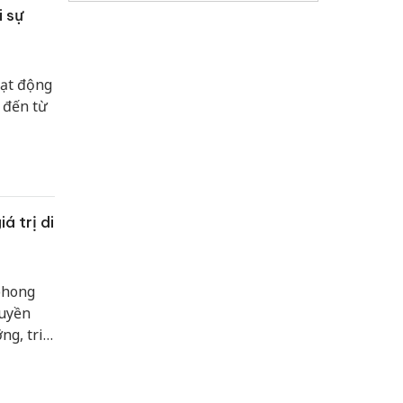
 sự
oạt động
 đến từ
á trị di
phong
ruyền
ng, tri