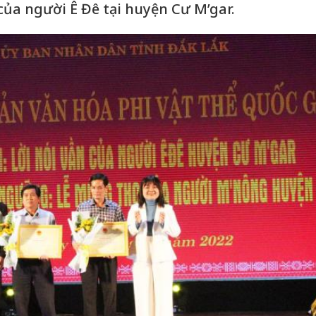
của người Ê Đê tại huyện Cư M’gar.