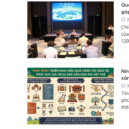
Quả
góp
2
Chi
của
120
Nin
sản
3
Tỉn
phú
thố
thứ