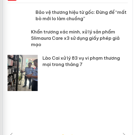
àng
Bảo vệ thương hiệu từ gốc: Đừng để
“mất bò mới lo làm chuồng”
ản
Khẩn trương xác minh, xử lý sản phẩm
 án
Slimaura Care x3 sử dụng giấy phép
giả mạo
Lào Cai xử lý 83 vụ vi phạm thương
mại trong tháng 7