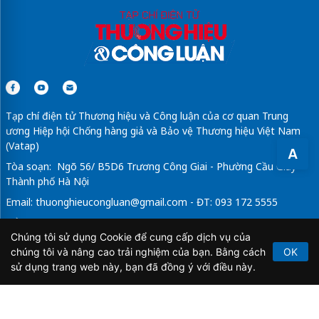
Tạp chí điện tử Thương hiệu và Công luận của cơ quan Trung
ương Hiệp hội Chống hàng giả và Bảo vệ Thương hiệu Việt Nam
(Vatap)
A
Tòa soạn: Ngõ 56/ B5D6 Trương Công Giai - Phường Cầu Giấy -
Thành phố Hà Nội
Email:
thuonghieucongluan@gmail.com
- ĐT: 093 172 5555
Tổng Biên Tập: Vũ Đức Thuận
Chúng tôi sử dụng Cookie để cung cấp dịch vụ của
Giấy phép hoạt động báo chí điện tử số 64/GP-BTTTT do Bộ
chúng tôi và nâng cao trải nghiệm của bạn. Bằng cách
OK
Thông tin và Truyền thông cấp ngày 21/2/2020.
sử dụng trang web này, bạn đã đồng ý với điều này.