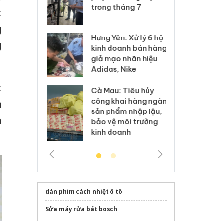
xuất, buôn
trong tháng 7
án
t
 sào giả
bá
g
Hưng Yên: Xử lý 6 hộ
óa: Tìm bị
Th
g
kinh doanh bán hàng
g vụ án buôn
hạ
giả mạo nhãn hiệu
h sữa
bá
Adidas, Nike
 giả
Mo
t
Cà Mau: Tiêu hủy
g: Đối tượng
An
công khai hàng ngàn
h
 đường dây
ch
sản phẩm nhập lậu,
 giả tại Phú
bá
à
bảo vệ môi trường
 đầu thú
Qu
kinh doanh
dán phim cách nhiệt ô tô
Sửa máy rửa bát bosch