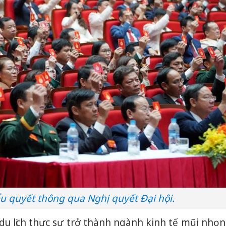
ểu quyết thông qua Nghị quyết Đại hội.
Công an
 du lịch thực sự trở thành ngành kinh tế mũi nhọn
tìm bị h