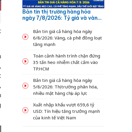
Bản tin thị trường hàng hóa
ngày 7/8/2026: Tỷ giá và vàng
neo cao, cà phê tăng mạnh,
dầu thế giới bật tăng
t
Bản tin giá cả hàng hóa ngày
6/8/2026: Vàng, cà phê đồng loạt
tăng mạnh
h
Toàn cảnh hành trình chặn đứng
35 tấn heo nhiễm chất cấm vào
,
TP.HCM
t
Bản tin giá cả hàng hóa ngày
,
5/8/2026: Thị trường phân hóa,
nhiều mặt hàng chịu áp lực
n
g
Xuất nhập khẩu vượt 659,6 tỷ
USD: Tín hiệu tăng trưởng mạnh
của kinh tế Việt Nam