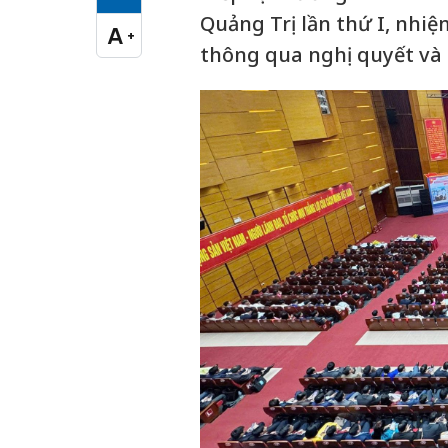
Cỡ chữ vừa
Quảng Trị lần thứ I, nhiệ
A
+
Cỡ chữ lớn
thông qua nghị quyết và