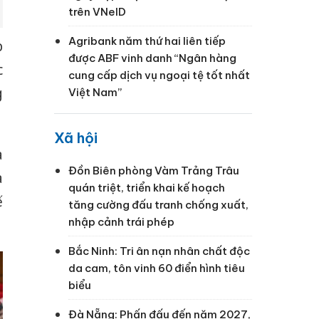
trên VNeID
Agribank năm thứ hai liên tiếp
p
được ABF vinh danh “Ngân hàng
c
cung cấp dịch vụ ngoại tệ tốt nhất
g
Việt Nam”
Xã hội
à
Đồn Biên phòng Vàm Trảng Trâu
à
quán triệt, triển khai kế hoạch
ế
tăng cường đấu tranh chống xuất,
nhập cảnh trái phép
Bắc Ninh: Tri ân nạn nhân chất độc
da cam, tôn vinh 60 điển hình tiêu
biểu
Đà Nẵng: Phấn đấu đến năm 2027,