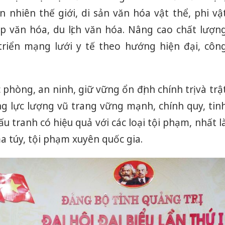
án sản 
ên nhiên thế giới, di sản văn hóa vật thể, phi vậ
bán yến
ệp văn hóa, du lịch văn hóa. Nâng cao chất lượn
Thanh H
triển mạng lưới y tế theo hướng hiện đại, côn
hại tron
bán bìn
Moyuum
hòng, an ninh, giữ vững ổn định chính trị và trậ
An Gian
ng lực lượng vũ trang vững mạnh, chính quy, tin
chủ mưu
bán hàng
u tranh có hiệu quả với các loại tội phạm, nhất l
Quốc ra
 túy, tội phạm xuyên quốc gia.