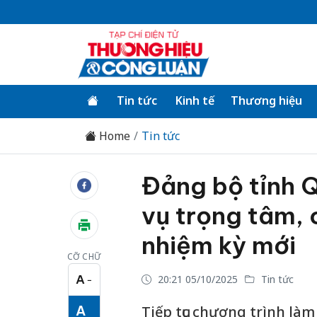
Tin tức
Kinh tế
Thương hiệu
Home
Tin tức
Đảng bộ tỉnh Q
vụ trọng tâm, 
nhiệm kỳ mới
CỠ CHỮ
A
20:21 05/10/2025
Tin tức
−
Cỡ chữ nhỏ
A
Tiếp tục chương trình làm 