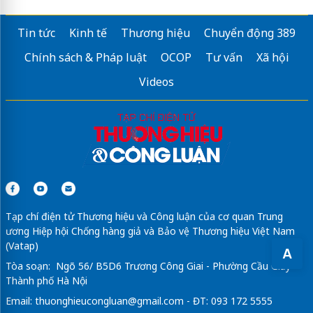
Tin tức
Kinh tế
Thương hiệu
Chuyển động 389
Chính sách & Pháp luật
OCOP
Tư vấn
Xã hội
Videos
Tạp chí điện tử Thương hiệu và Công luận của cơ quan Trung
ương Hiệp hội Chống hàng giả và Bảo vệ Thương hiệu Việt Nam
(Vatap)
A
Tòa soạn: Ngõ 56/ B5D6 Trương Công Giai - Phường Cầu Giấy -
Thành phố Hà Nội
Email:
thuonghieucongluan@gmail.com
- ĐT: 093 172 5555