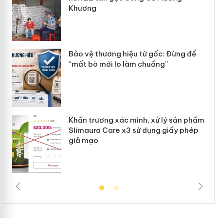
Khương
àng
ản
Bảo vệ thương hiệu từ gốc: Đừng để
“mất bò mới lo làm chuồng”
Khẩn trương xác minh, xử lý sản phẩm
Slimaura Care x3 sử dụng giấy phép
giả mạo