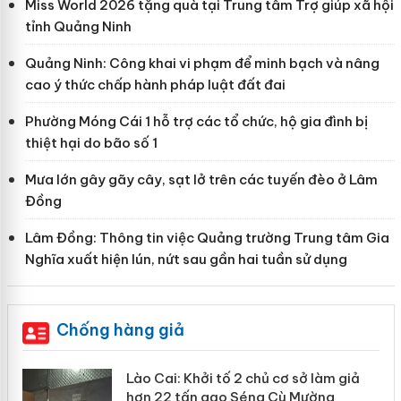
Miss World 2026 tặng quà tại Trung tâm Trợ giúp xã hội
tỉnh Quảng Ninh
Quảng Ninh: Công khai vi phạm để minh bạch và nâng
cao ý thức chấp hành pháp luật đất đai
Phường Móng Cái 1 hỗ trợ các tổ chức, hộ gia đình bị
thiệt hại do bão số 1
Mưa lớn gây gãy cây, sạt lở trên các tuyến đèo ở Lâm
Đồng
Lâm Đồng: Thông tin việc Quảng trường Trung tâm Gia
Nghĩa xuất hiện lún, nứt sau gần hai tuần sử dụng
Chống hàng giả
mại
Lào Cai: Khởi tố 2 chủ cơ sở làm giả
hơn 22 tấn gạo Séng Cù Mường