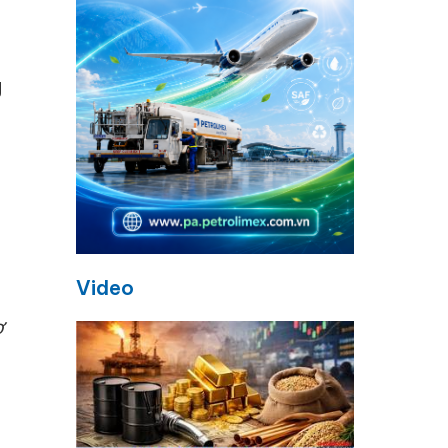
g
Video
ợ