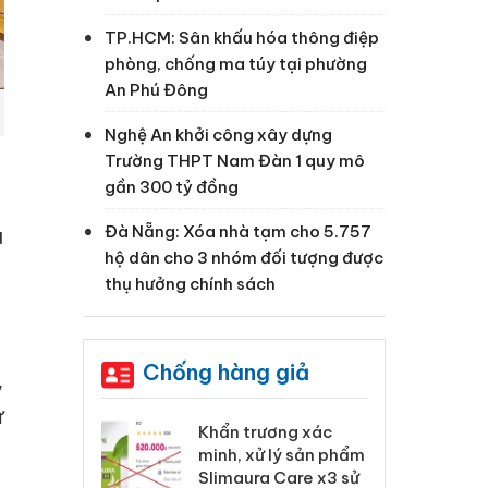
TP.HCM: Sân khấu hóa thông điệp
phòng, chống ma túy tại phường
An Phú Đông
Nghệ An khởi công xây dựng
Trường THPT Nam Đàn 1 quy mô
gần 300 tỷ đồng
Đà Nẵng: Xóa nhà tạm cho 5.757
u
hộ dân cho 3 nhóm đối tượng được
thụ hưởng chính sách
Chống hàng giả
,
ự
 Tiêu hủy
Khẩn trương xác
Cà
ai hàng ngàn
minh, xử lý sản phẩm
cô
m nhập lậu,
Slimaura Care x3 sử
sả