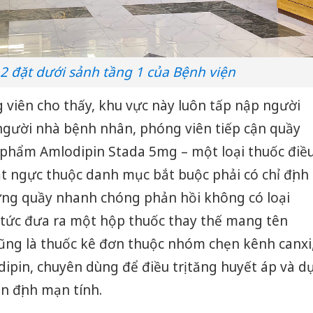
2 đặt dưới sảnh tầng 1 của Bệnh viện
 viên cho thấy, khu vực này luôn tấp nập người
i người nhà bệnh nhân, phóng viên tiếp cận quầy
 phẩm Amlodipin Stada 5mg – một loại thuốc điề
hắt ngực thuộc danh mục bắt buộc phải có chỉ định
đứng quầy nhanh chóng phản hồi không có loại
 tức đưa ra một hộp thuốc thay thế mang tên
ũng là thuốc kê đơn thuộc nhóm chẹn kênh canxi
ipin, chuyên dùng để điều trị tăng huyết áp và d
Cà Mau:
n định mạn tính.
công kh
sản phẩ