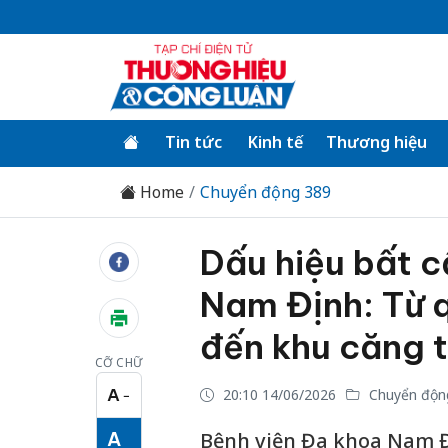
Tin tức
Kinh tế
Thương hiệu
Home
Chuyển động 389
Dấu hiệu bất c
Nam Định: Từ 
đến khu căng t
CỠ CHỮ
A
20:10 14/06/2026
Chuyển độn
−
Cỡ chữ nhỏ
A
Bệnh viện Đa khoa Nam Đ