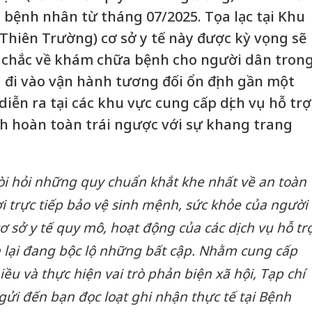
p bệnh nhân từ tháng 07/2025. Tọa lạc tại Khu
Thiên Trường) cơ sở y tế này được kỳ vọng sẽ
 chắc về khám chữa bệnh cho người dân tron
ã đi vào vận hành tương đối ổn định gần một
ễn ra tại các khu vực cung cấp dịch vụ hỗ trợ
nh hoàn toàn trái ngược với sự khang trang
đòi hỏi những quy chuẩn khắt khe nhất về an toàn
ơi trực tiếp bảo vệ sinh mệnh, sức khỏe của người
cơ sở y tế quy mô, hoạt động của các dịch vụ hỗ tr
 lại đang bộc lộ những bất cập. Nhằm cung cấp
ều và thực hiện vai trò phản biện xã hội, Tạp chí
ửi đến bạn đọc loạt ghi nhận thực tế tại Bệnh