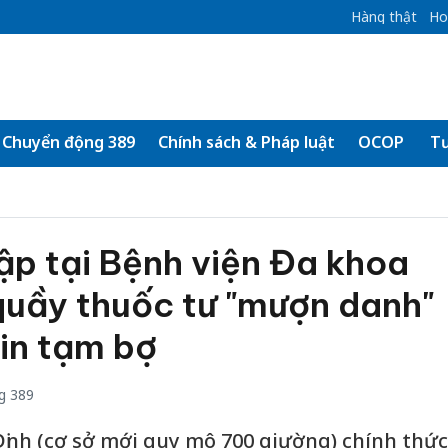
Hàng thật
Ho
Chuyển động 389
Chính sách & Pháp luật
OCOP
Tư
ập tại Bệnh viện Đa khoa
quầy thuốc tư "mượn danh"
in tạm bợ
g 389
ịnh (cơ sở mới quy mô 700 giường) chính thức