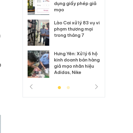
môi trường
dụng giấy phép giả
bả
anh
mạo
ki
 Thanh Hóa
Lào Cai xử lý 83 vụ vi
Cô
ại trong vụ
phạm thương mại
tìm
n
xuất, buôn
trong tháng 7
án
 sào giả
bá
Hưng Yên: Xử lý 6 hộ
óa: Tìm bị
Th
kinh doanh bán hàng
g vụ án buôn
hạ
p
giả mạo nhãn hiệu
h sữa
bá
Adidas, Nike
 giả
Mo