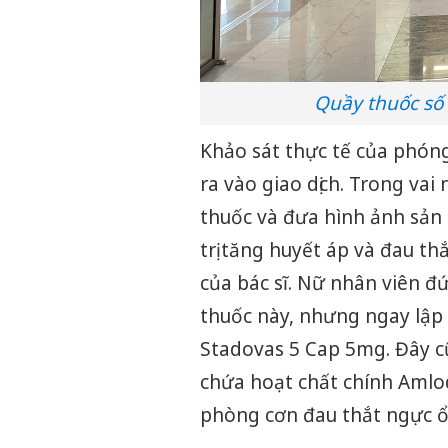
Quầy thuốc số 
Khảo sát thực tế của phóng
ra vào giao dịch. Trong va
thuốc và đưa hình ảnh sản
trị tăng huyết áp và đau t
của bác sĩ. Nữ nhân viên 
thuốc này, nhưng ngay lập
Stadovas 5 Cap 5mg. Đây c
chứa hoạt chất chính Amlod
phòng cơn đau thắt ngực ổ