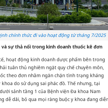
nh chính thức đi vào hoạt động từ tháng 7/2025
và sự thả nổi trong kinh doanh thuốc kê đơn
 tế, hoạt động kinh doanh dược phẩm bên trong
phải tuân thủ nghiêm ngặt quy chế chuyên môn,
thuốc theo đơn nhằm ngăn chặn tình trạng kháng
y khoa do sử dụng sai phác đồ. Thế nhưng, tại
dưới sảnh tầng 1 của Bệnh viện Đa khoa Nam
ng dễ dãi, bỏ qua mọi ràng buộc y khoa đang diễ