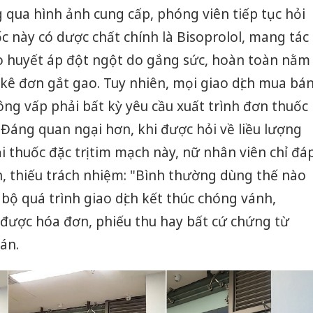
bảo vệ 
 qua hình ảnh cung cấp, phóng viên tiếp tục hỏi
kinh do
 này có dược chất chính là Bisoprolol, mang tác
Công an
 huyết áp đột ngột do gắng sức, hoàn toàn nằm
tìm bị h
kê đơn gắt gao. Tuy nhiên, mọi giao dịch mua bá
án sản 
bán yến
ông vấp phải bất kỳ yêu cầu xuất trình đơn thuốc
 Đáng quan ngại hơn, khi được hỏi về liều lượng
Thanh H
hại tron
i thuốc đặc trị tim mạch này, nữ nhân viên chỉ đá
bán bìn
, thiếu trách nhiệm: "Bình thường dùng thế nào
Moyuum
 bộ quá trình giao dịch kết thúc chóng vánh,
ược hóa đơn, phiếu thu hay bất cứ chứng từ
án.