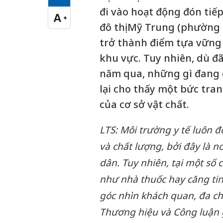
Cỡ chữ vừa
đi vào hoạt động đón tiế
A
+
Cỡ chữ lớn
đô thị Mỹ Trung (phường 
trở thành điểm tựa vững
khu vực. Tuy nhiên, dù đ
năm qua, những gì đang di
lại cho thấy một bức tra
của cơ sở vật chất.
LTS: Môi trường y tế luôn 
và chất lượng, bởi đây là n
dân. Tuy nhiên, tại một số 
như nhà thuốc hay căng tin
góc nhìn khách quan, đa chi
Thương hiệu và Công luận g