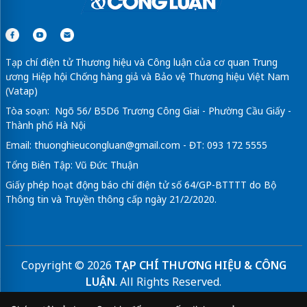
Tạp chí điện tử Thương hiệu và Công luận của cơ quan Trung
ương Hiệp hội Chống hàng giả và Bảo vệ Thương hiệu Việt Nam
(Vatap)
Tòa soạn: Ngõ 56/ B5D6 Trương Công Giai - Phường Cầu Giấy -
Thành phố Hà Nội
Email:
thuonghieucongluan@gmail.com
- ĐT: 093 172 5555
Tổng Biên Tập: Vũ Đức Thuận
Giấy phép hoạt động báo chí điện tử số 64/GP-BTTTT do Bộ
Thông tin và Truyền thông cấp ngày 21/2/2020.
Copyright © 2026
TẠP CHÍ THƯƠNG HIỆU & CÔNG
LUẬN
. All Rights Reserved.
Bản quyền thuộc Tạp chí Thương hiệu và Công luận. Cấm