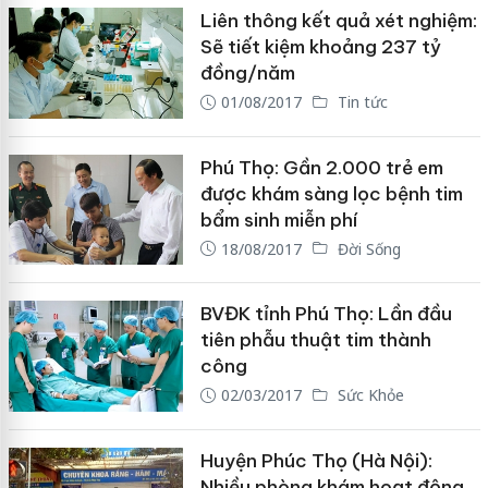
Liên thông kết quả xét nghiệm:
Sẽ tiết kiệm khoảng 237 tỷ
đồng/năm
01/08/2017
Tin tức
Phú Thọ: Gần 2.000 trẻ em
được khám sàng lọc bệnh tim
bẩm sinh miễn phí
18/08/2017
Đời Sống
BVĐK tỉnh Phú Thọ: Lần đầu
tiên phẫu thuật tim thành
công
02/03/2017
Sức Khỏe
Huyện Phúc Thọ (Hà Nội):
Nhiều phòng khám hoạt động