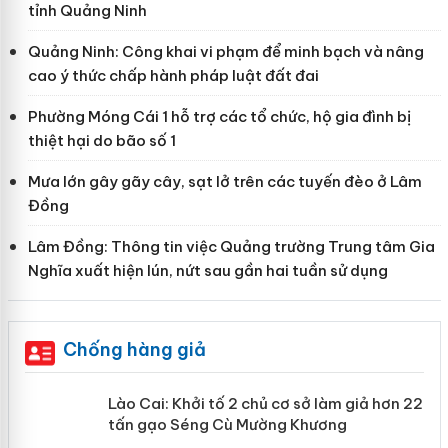
tỉnh Quảng Ninh
Quảng Ninh: Công khai vi phạm để minh bạch và nâng
cao ý thức chấp hành pháp luật đất đai
Phường Móng Cái 1 hỗ trợ các tổ chức, hộ gia đình bị
thiệt hại do bão số 1
Mưa lớn gây gãy cây, sạt lở trên các tuyến đèo ở Lâm
Đồng
Lâm Đồng: Thông tin việc Quảng trường Trung tâm Gia
Nghĩa xuất hiện lún, nứt sau gần hai tuần sử dụng
Chống hàng giả
mại
Lào Cai: Khởi tố 2 chủ cơ sở làm giả
hơn 22 tấn gạo Séng Cù Mường
Khương