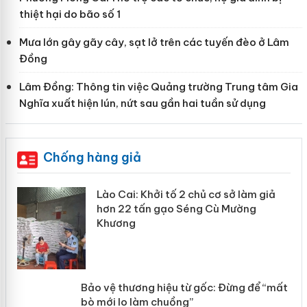
thiệt hại do bão số 1
Mưa lớn gây gãy cây, sạt lở trên các tuyến đèo ở Lâm
Đồng
Lâm Đồng: Thông tin việc Quảng trường Trung tâm Gia
Nghĩa xuất hiện lún, nứt sau gần hai tuần sử dụng
Chống hàng giả
mại
Lào Cai: Khởi tố 2 chủ cơ sở làm giả
hơn 22 tấn gạo Séng Cù Mường
Khương
àng
ản
Bảo vệ thương hiệu từ gốc: Đừng để
“mất bò mới lo làm chuồng”