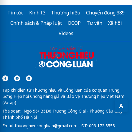
Tin tức
Kinh tế
Thương hiệu
Chuyển động 389
Chính sách & Pháp luật
OCOP
Tư vấn
Xã hội
Videos
Tạp chí điện tử Thương hiệu và Công luận của cơ quan Trung
ương Hiệp hội Chống hàng giả và Bảo vệ Thương hiệu Việt Nam
(Vatap)
A
Tòa soạn: Ngõ 56/ B5D6 Trương Công Giai - Phường Cầu Giấy -
Thành phố Hà Nội
Email:
thuonghieucongluan@gmail.com
- ĐT: 093 172 5555