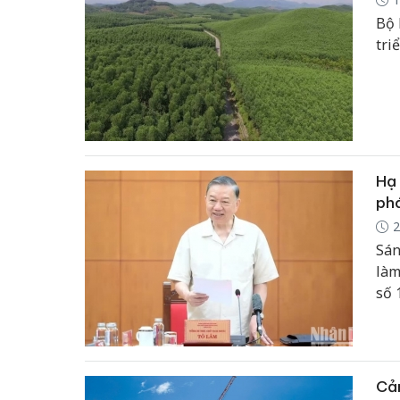
Bộ 
tri
Hạ 
phá
2
Sán
làm
số 
khó
trở
KL/
Ngh
Cản