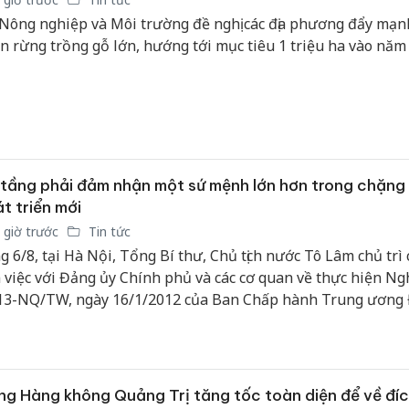
Nông nghiệp và Môi trường đề nghị các địa phương đẩy mạn
ển rừng trồng gỗ lớn, hướng tới mục tiêu 1 triệu ha vào năm
tầng phải đảm nhận một sứ mệnh lớn hơn trong chặng
t triển mới
 giờ trước
Tin tức
g 6/8, tại Hà Nội, Tổng Bí thư, Chủ tịch nước Tô Lâm chủ trì
 việc với Đảng ủy Chính phủ và các cơ quan về thực hiện Ngh
13-NQ/TW, ngày 16/1/2012 của Ban Chấp hành Trung ương
a XI về xây dựng kết cấu hạ tầng đồng bộ nhằm đưa nước t
 thành nước công nghiệp theo hướng hiện đại và Kết luận số
TW, ngày 23/2/2024 của Bộ Chính trị khóa XIII về tiếp tục th
ị quyết số 13-NQ/TW.
g Hàng không Quảng Trị tăng tốc toàn diện để về đí