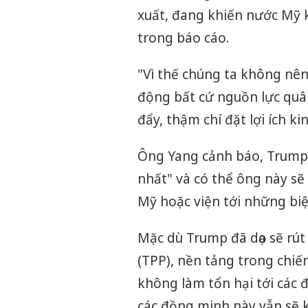
xuất, đang khiến nước Mỹ k
trong báo cáo.
"Vì thế chúng ta không nê
động bất cứ nguồn lực quân 
đẩy, thậm chí đặt lợi ích k
Ông Yang cảnh báo, Trump 
nhất" và có thể ông này sẽ
Mỹ hoặc viện tới những biệ
Mặc dù Trump đã dọa sẽ rút
(TPP), nền tảng trong chiế
không làm tổn hại tới các
các đồng minh này vẫn sẽ k