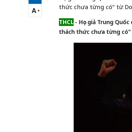
Cỡ chữ vừa
thức chưa từng có" từ D
A
+
Cỡ chữ lớn
THCL
- Học giả Trung Quốc
thách thức chưa từng có"