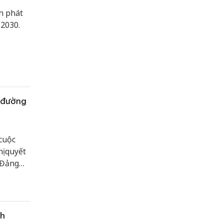
h phát
 2030.
 đường
 cuộc
ị quyết
 Đảng
a cơ bản
 72-
ực hiện
ch