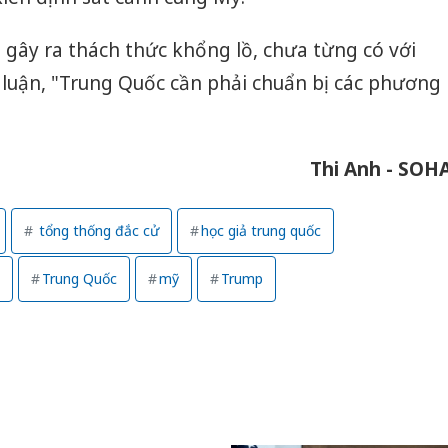
gây ra thách thức khổng lồ, chưa từng có với
 luận, "Trung Quốc cần phải chuẩn bị các phương
Thi Anh - SOH
tổng thống đắc cử
học giả trung quốc
Trung Quốc
mỹ
Trump
Công an
tìm bị h
án sản 