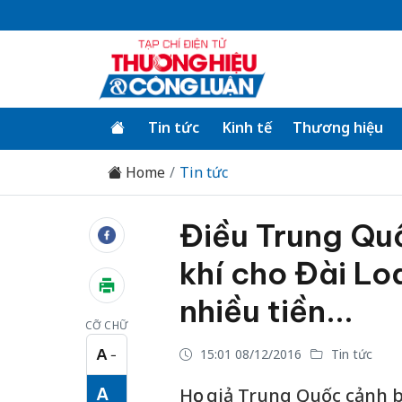
Tin tức
Kinh tế
Thương hiệu
Home
Tin tức
Điều Trung Quô
khí cho Đài Lo
nhiều tiền...
CỠ CHỮ
A
15:01 08/12/2016
Tin tức
−
Cỡ chữ nhỏ
A
Học giả Trung Quốc cảnh 