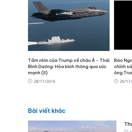
Tầm nhìn của Trump về châu Á - Thái
Báo Nga:
Bình Dương: Hòa bình thông qua sức
chính sá
mạnh (II)
ông Tr
28/11/2016
26/11
Bài viết khác
Thú
1