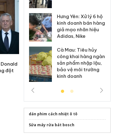
 sào giả
bá
Hưng Yên: Xử lý 6 hộ
óa: Tìm bị
Th
kinh doanh bán hàng
g vụ án buôn
hạ
giả mạo nhãn hiệu
h sữa
bá
Adidas, Nike
 giả
Mo
Cà Mau: Tiêu hủy
g: Đối tượng
An
công khai hàng ngàn
 đường dây
ch
sản phẩm nhập lậu,
 Donald
 giả tại Phú
bá
bảo vệ môi trường
ng đột
 đầu thú
Qu
kinh doanh
dán phim cách nhiệt ô tô
Sửa máy rửa bát bosch