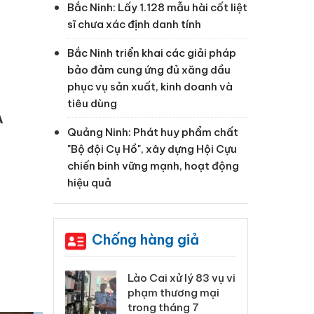
Bắc Ninh: Lấy 1.128 mẫu hài cốt liệt
sĩ chưa xác định danh tính
Bắc Ninh triển khai các giải pháp
bảo đảm cung ứng đủ xăng dầu
phục vụ sản xuất, kinh doanh và
tiêu dùng
A
Quảng Ninh: Phát huy phẩm chất
"Bộ đội Cụ Hồ", xây dựng Hội Cựu
chiến binh vững mạnh, hoạt động
hiệu quả
Chống hàng giả
 Thanh Hóa
Lào Cai xử lý 83 vụ vi
Cô
ại trong vụ
phạm thương mại
tìm
xuất, buôn
trong tháng 7
án