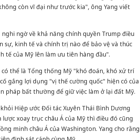
hông còn vĩ đại như trước kia", ông Yang viết
n nghi ngờ về khả năng chính quyền Trump điều
sự, kinh tế và chính trị nào để bảo vệ và thúc
inh tế của Mỹ lên làm ưu tiên hàng đầu".
có thể là Tổng thống Mỹ "khó đoán, khó xử trí
 cố gắng lợi dụng "vị thế cường quốc" hiện có của
n pháp bất thường để giữ việc làm ở lại đất Mỹ.
 khỏi Hiệp ước Đối tác Xuyên Thái Bình Dương
n lược xoay trục châu Á của Mỹ thì điều đó cũng
 đồng minh châu Á của Washington. Yang cho rằng
iên định sát cánh cùng Mỹ.