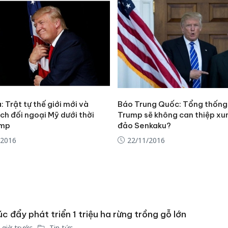
bán yến
Thanh H
hại tron
bán bìn
Moyuum
An Gian
chủ mưu
 Trật tự thế giới mới và
Báo Trung Quốc: Tổng thống
bán hàng
ch đối ngoại Mỹ dưới thời
Trump sẽ không can thiệp xu
Quốc ra
ump
đảo Senkaku?
/2016
22/11/2016
c đẩy phát triển 1 triệu ha rừng trồng gỗ lớn
 giờ trước
Tin tức