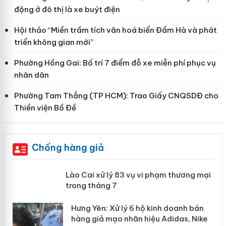
động ở đô thị là xe buýt điện
Hội thảo “Miền trầm tích văn hoá biển Đầm Hà và phát
triển không gian mới”
Phường Hồng Gai: Bố trí 7 điểm đỗ xe miễn phí phục vụ
nhân dân
Phường Tam Thắng (TP HCM): Trao Giấy CNQSDĐ cho
Thiền viện Bồ Đề
Chống hàng giả
 án
Lào Cai xử lý 83 vụ vi phạm thương
mại trong tháng 7
n