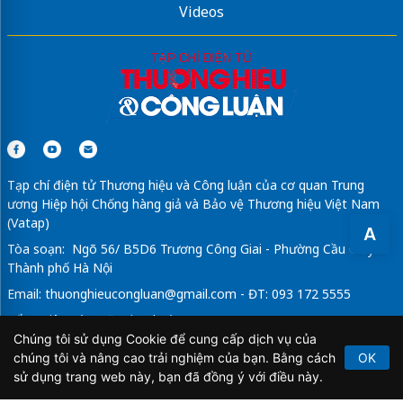
Videos
Tạp chí điện tử Thương hiệu và Công luận của cơ quan Trung
ương Hiệp hội Chống hàng giả và Bảo vệ Thương hiệu Việt Nam
(Vatap)
A
Tòa soạn: Ngõ 56/ B5D6 Trương Công Giai - Phường Cầu Giấy -
Thành phố Hà Nội
Email:
thuonghieucongluan@gmail.com
- ĐT: 093 172 5555
Tổng Biên Tập: Vũ Đức Thuận
Chúng tôi sử dụng Cookie để cung cấp dịch vụ của
Giấy phép hoạt động báo chí điện tử số 64/GP-BTTTT do Bộ
chúng tôi và nâng cao trải nghiệm của bạn. Bằng cách
OK
Thông tin và Truyền thông cấp ngày 21/2/2020.
sử dụng trang web này, bạn đã đồng ý với điều này.