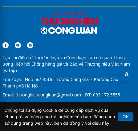
Tạp chí điện tử Thương hiệu và Công luận của cơ quan Trung
ương Hiệp hội Chống hàng giả và Bảo vệ Thương hiệu Việt Nam
(Vatap)
A
Tòa soạn: Ngõ 56/ B5D6 Trương Công Giai - Phường Cầu Giấy -
Thành phố Hà Nội
Email:
thuonghieucongluan@gmail.com
- ĐT: 093 172 5555
Tổng Biên Tập: Vũ Đức Thuận
Chúng tôi sử dụng Cookie để cung cấp dịch vụ của
Giấy phép hoạt động báo chí điện tử số 64/GP-BTTTT do Bộ
chúng tôi và nâng cao trải nghiệm của bạn. Bằng cách
OK
Thông tin và Truyền thông cấp ngày 21/2/2020.
sử dụng trang web này, bạn đã đồng ý với điều này.