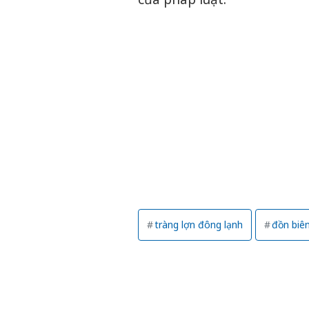
tràng lợn đông lạnh
đồn biê