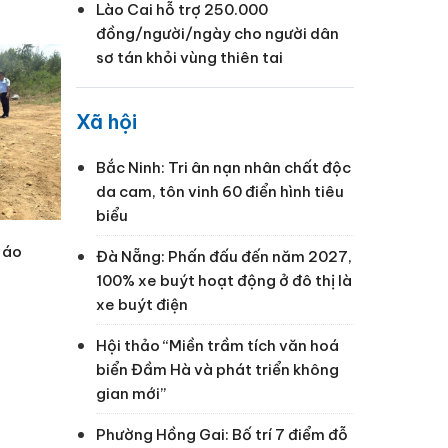
Lào Cai hỗ trợ 250.000
đồng/người/ngày cho người dân
sơ tán khỏi vùng thiên tai
Xã hội
Bắc Ninh: Tri ân nạn nhân chất độc
da cam, tôn vinh 60 điển hình tiêu
biểu
n áo
Đà Nẵng: Phấn đấu đến năm 2027,
100% xe buýt hoạt động ở đô thị là
xe buýt điện
Hội thảo “Miền trầm tích văn hoá
biển Đầm Hà và phát triển không
gian mới”
Phường Hồng Gai: Bố trí 7 điểm đỗ