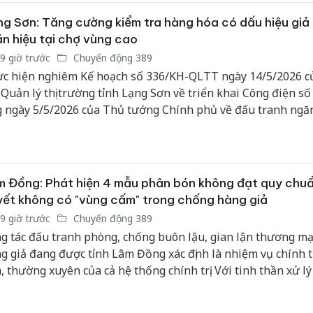
bán bìn
Moyuum
g Sơn: Tăng cường kiểm tra hàng hóa có dấu hiệu giả
n hiệu tại chợ vùng cao
An Gian
9 giờ trước
Chuyển động 389
chủ mưu
c hiện nghiêm Kế hoạch số 336/KH-QLTT ngày 14/5/2026 c
bán hàng
Quốc ra
 Quản lý thị trường tỉnh Lạng Sơn về triển khai Công điện số
 ngày 5/5/2026 của Thủ tướng Chính phủ về đấu tranh ngă
lý hành vi xâm phạm quyền sở hữu trí tuệ, Đội Quản lý thị t
iếp tục tăng cường bám sát địa bàn, kiểm tra, giám sát hoạt 
h doanh tại các khu vực trọng điểm, biên giới cũng như các 
, vùng xa.
 Đồng: Phát hiện 4 mẫu phân bón không đạt quy chuẩ
ết không có "vùng cấm" trong chống hàng giả
9 giờ trước
Chuyển động 389
g tác đấu tranh phòng, chống buôn lậu, gian lận thương mạ
g giả đang được tỉnh Lâm Đồng xác định là nhiệm vụ chính tr
, thường xuyên của cả hệ thống chính trị. Với tinh thần xử l
 hành vi vi phạm, không có "vùng cấm", các lực lượng chức 
n tục tăng cường kiểm tra, siết chặt quản lý thị trường, đặc bi