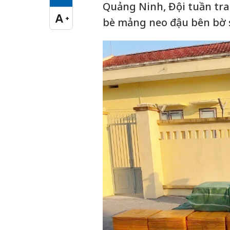
Cỡ chữ vừa
Quảng Ninh, Đội tuần tr
A
+
bè mảng neo đậu bên bờ s
Cỡ chữ lớn