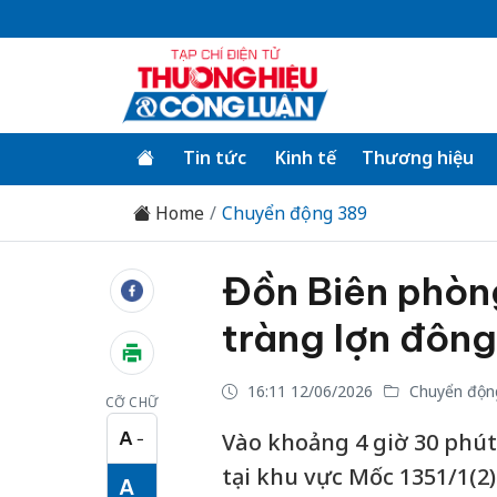
Tin tức
Kinh tế
Thương hiệu
Home
Chuyển động 389
Đồn Biên phòn
tràng lợn đông
16:11 12/06/2026
Chuyển độn
CỠ CHỮ
A
Vào khoảng 4 giờ 30 phút,
−
Cỡ chữ nhỏ
tại khu vực Mốc 1351/1(2
A