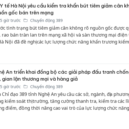
Y tế Hà Nội yêu cầu kiểm tra khẩn bút tiêm giảm cân k
uồn gốc bán trên mạng
5 giờ trước
Chuyển động 389
ớc tình trạng bút tiêm giảm cân không rõ nguồn gốc được 
, rao bán tràn lan trên mạng xã hội và sàn thương mại điện 
Hà Nội đã đề nghị các lực lượng chức năng khẩn trương kiểm 
h và xử lý nghiêm các tổ chức, cá nhân vi phạm nhằm bảo v
e người tiêu dùng.
ệ An triển khai đồng bộ các giải pháp đấu tranh chố
, gian lận thương mại và hàng giả
Công an
5 giờ trước
Chuyển động 389
tìm bị h
 Chỉ đạo 389 tỉnh Nghệ An yêu cầu các sở, ngành, địa phươn
án sản 
g kiểm soát thị trường, tăng cường thanh tra, kiểm tra các l
bán yến
ng điểm, đồng thời nâng cao vai trò của lực lượng chức năng
h đến cơ sở trong phát hiện, xử lý các hành vi vi phạm.
Thanh H
hại tron