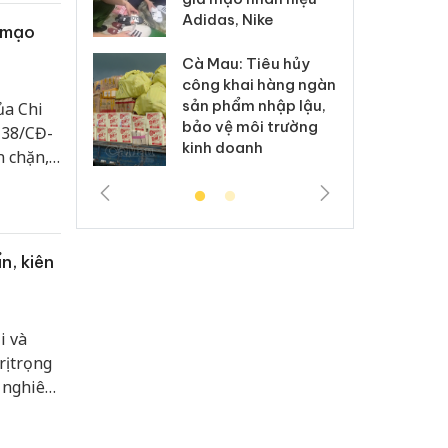
h sữa
bá
Adidas, Nike
 giả
Mo
 mạo
Cà Mau: Tiêu hủy
g: Đối tượng
An
công khai hàng ngàn
 đường dây
ch
sản phẩm nhập lậu,
ủa Chi
 giả tại Phú
bá
bảo vệ môi trường
 đầu thú
Qu
 38/CĐ-
kinh doanh
n chặn,
rường số
động
chợ vùng
n, kiên
i và
ị trọng
ý nghiêm
năng
ệt đối