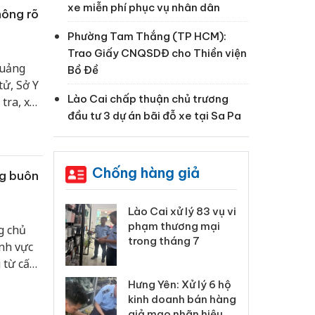
xe miễn phí phục vụ nhân dân
hông rõ
Phường Tam Thắng (TP HCM):
Trao Giấy CNQSDĐ cho Thiền viện
quảng
Bồ Đề
tử, Sở Y
Lào Cai chấp thuận chủ trương
tra, xác
đầu tư 3 dự án bãi đỗ xe tại Sa Pa
ệ sức
Chống hàng giả
ng buôn
 Thanh Hóa
Lào Cai xử lý 83 vụ vi
Cô
ại trong vụ
phạm thương mại
tìm
g chủ
xuất, buôn
trong tháng 7
án
ĩnh vực
 sào giả
bá
 từ cấp
Hưng Yên: Xử lý 6 hộ
óa: Tìm bị
Th
kinh doanh bán hàng
g vụ án buôn
hạ
giả mạo nhãn hiệu