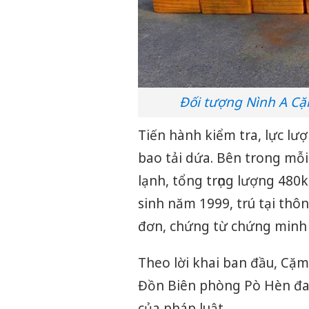
Đối tượng Nình A Cặ
Tiến hành kiểm tra, lực lư
bao tải dứa. Bên trong mỗ
lạnh, tổng trọng lượng 480
sinh năm 1999, trú tại thô
đơn, chứng từ chứng minh
Theo lời khai ban đầu, Cặm
Đồn Biên phòng Pò Hèn đang
của pháp luật.