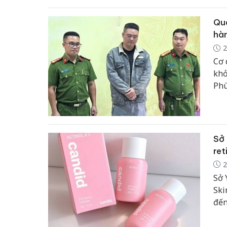
với
Quả
hàn
2
Cơ 
khở
Phù
chu
Sở 
ret
2
Sở 
Ski
đến
thá
phả