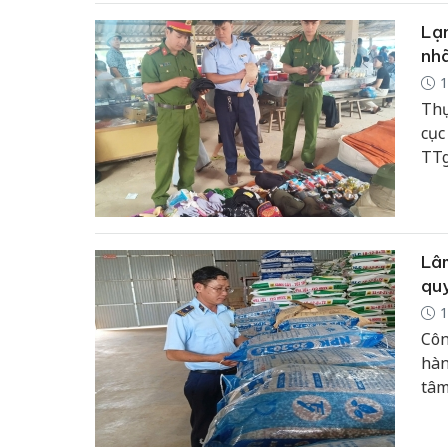
Lạn
nhã
1
Thự
cục
TTg
xử 
7 t
kin
sâu
Lâm
quy
1
Côn
hàn
tâm
mọi
liê