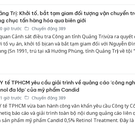
 các mặt hàng thiết yếu phục vụ sản xuất nông nghiệp.
ng Trị: Khởi tố, bắt tạm giam đối tượng vận chuyển tr
g chục tấn hàng hóa qua biên giới
0 giờ trước
Chuyển động 389
quan Cảnh sát điều tra Công an tỉnh Quảng Trị vừa ra quyết 
i tố vụ án, khởi tố bị can và bắt tạm giam đối với Nguyễn Đì
ng (Sn 1991, trú tại xã Hướng Phùng, tỉnh Quảng Trị) về tội 
yển trái phép hàng hóa qua biên giới”.
Y tế TPHCM yêu cầu giải trình về quảng cáo 'công ng
inol đa lớp' của mỹ phẩm Candid
1 giờ trước
Chuyển động 389
Y tế TPHCM vừa ban hành công văn khẩn yêu cầu Công ty C
netiq báo cáo và giải trình toàn bộ nội dung quảng cáo liên
 sản phẩm mỹ phẩm Candid 0,5% Retinol Treatment. Đây là
i xử lý tiếp theo của cơ quan quản lý sau khi sản phẩm này
i nhiều tranh cãi và phản ánh từ cộng đồng người tiêu dùng