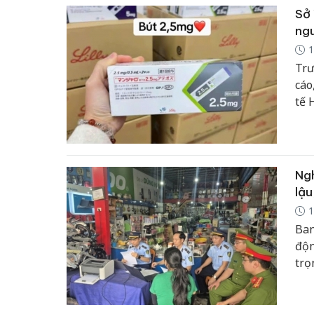
Sở 
ng
1
Trư
cáo
tế 
min
khỏ
Ngh
lậu
1
Ban
độn
trọ
tỉn