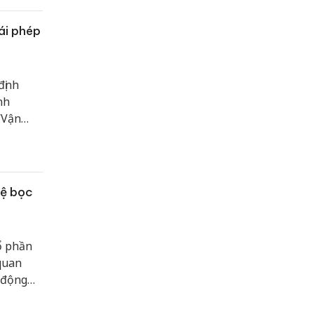
ái phép
định
nh
“Vận
hệ bọc
ổ phần
 quan
 động
 vướng
.