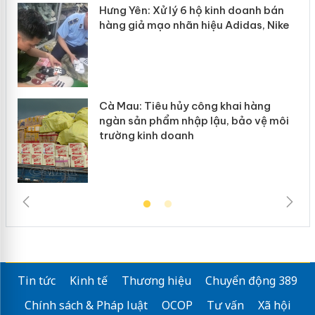
y
Hưng Yên: Xử lý 6 hộ kinh doanh bán
hàng giả mạo nhãn hiệu Adidas, Nike
Cà Mau: Tiêu hủy công khai hàng
ngàn sản phẩm nhập lậu, bảo vệ môi
trường kinh doanh
Tin tức
Kinh tế
Thương hiệu
Chuyển động 389
Chính sách & Pháp luật
OCOP
Tư vấn
Xã hội