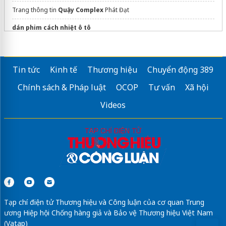
Trang thông tin
Quậy Complex
Phát Đạt
dán phim cách nhiệt ô tô
du an khai hoan imperial
Xem
Chung cư bcons
Liền Kề Metro
Tin tức
Kinh tế
Thương hiệu
Chuyển động 389
Chung cư Golden Crown Hải Phòng
Dự án cao cấp
Chính sách & Pháp luật
OCOP
Tư vấn
Xã hội
Thông tin
dự án Lusso Saigon
Phát Đạt
Videos
mikland.vn
Sửa máy rửa bát bosch
Căn hộ
Lotte Eco Smart City
Thủ Thiêm
Tạp chí điện tử Thương hiệu và Công luận của cơ quan Trung
ương Hiệp hội Chống hàng giả và Bảo vệ Thương hiệu Việt Nam
(Vatap)