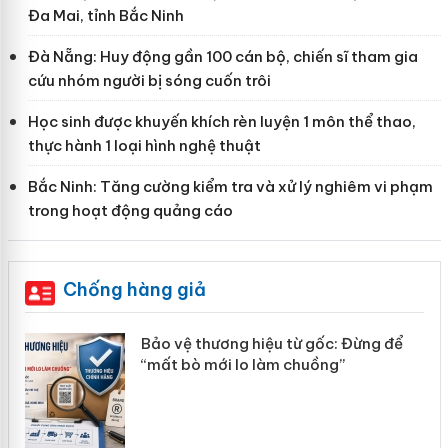
Đa Mai, tỉnh Bắc Ninh
Đà Nẵng: Huy động gần 100 cán bộ, chiến sĩ tham gia
cứu nhóm người bị sóng cuốn trôi
Học sinh được khuyến khích rèn luyện 1 môn thể thao,
thực hành 1 loại hình nghệ thuật
Bắc Ninh: Tăng cường kiểm tra và xử lý nghiêm vi phạm
trong hoạt động quảng cáo
Chống hàng giả
àng
Bảo vệ thương hiệu từ gốc: Đừng để
“mất bò mới lo làm chuồng”
ản