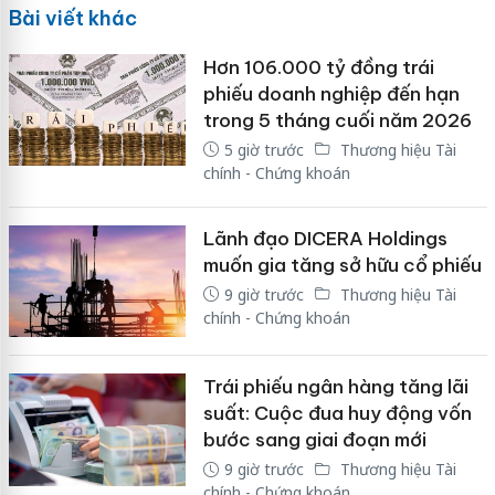
Bài viết khác
Hơn 106.000 tỷ đồng trái
phiếu doanh nghiệp đến hạn
trong 5 tháng cuối năm 2026
5 giờ trước
Thương hiệu Tài
chính - Chứng khoán
Lãnh đạo DICERA Holdings
muốn gia tăng sở hữu cổ phiếu
9 giờ trước
Thương hiệu Tài
chính - Chứng khoán
Trái phiếu ngân hàng tăng lãi
suất: Cuộc đua huy động vốn
bước sang giai đoạn mới
9 giờ trước
Thương hiệu Tài
chính - Chứng khoán