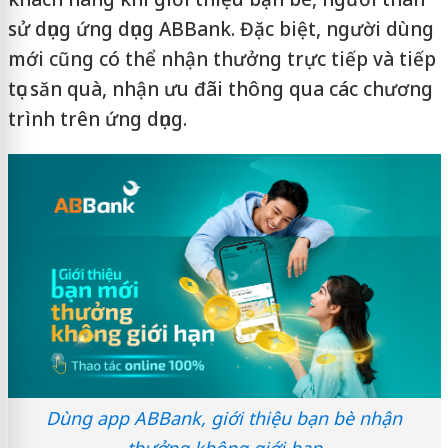
sử dụng ứng dụng ABBank. Đặc biệt, người dùng
mới cũng có thể nhận thưởng trực tiếp và tiếp
tục săn quà, nhận ưu đãi thông qua các chương
trình trên ứng dụng.
Dùng app ABBank, giới thiệu bạn bè nhận
thưởng không giới hạn