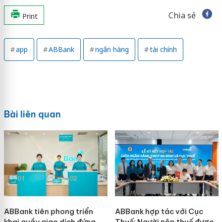
Chia sẻ
Print
app
ABBank
ngân hàng
tài chính
Bài liên quan
ABBank tiên phong triển
ABBank hợp tác với Cục
khai quầy giao dịch đứng,
Thuế: Người nộp thuế được