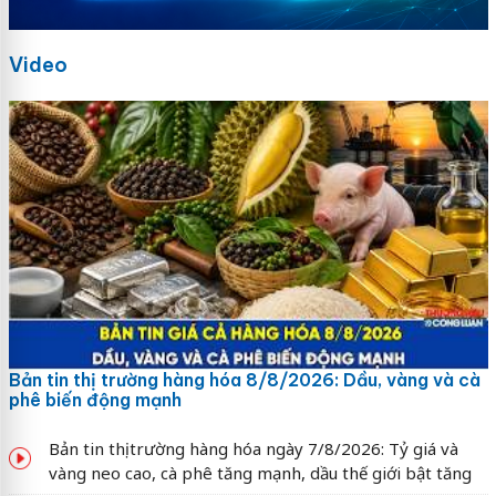
Video
Bản tin thị trường hàng hóa 8/8/2026: Dầu, vàng và cà
phê biến động mạnh
Bản tin thị trường hàng hóa ngày 7/8/2026: Tỷ giá và
vàng neo cao, cà phê tăng mạnh, dầu thế giới bật tăng