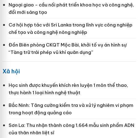
Ngoại giao - cầu nối phát triển khoa học và công nghệ,
đổi mới sáng tạo
Cơ hội hợp tác với Sri Lanka trong lĩnh vực công nghiệp
chế tạo và công nghệ nông nghiệp
Đồn Biên phòng CKQT Mộc Bài, khởi tố vụ án hình sự
“Tàng trữ trái phép vũ khí quân dụng”
Xã hội
Học sinh được khuyến khích rèn luyện 1 môn thể thao,
thực hành 1 loại hình nghệ thuật
Bắc Ninh: Tăng cường kiểm tra và xử lý nghiêm vi phạm
trong hoạt động quảng cáo
Sơn La: Thu nhận thành công 1.664 mẫu sinh phẩm ADN
của thân nhân liệt sĩ