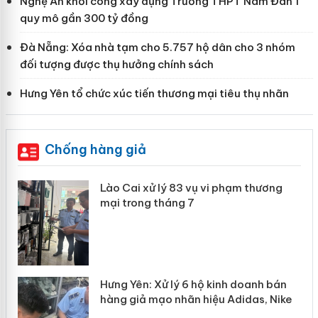
Nghệ An khởi công xây dựng Trường THPT Nam Đàn 1
quy mô gần 300 tỷ đồng
Đà Nẵng: Xóa nhà tạm cho 5.757 hộ dân cho 3 nhóm
đối tượng được thụ hưởng chính sách
Hưng Yên tổ chức xúc tiến thương mại tiêu thụ nhãn
Chống hàng giả
 án
Lào Cai xử lý 83 vụ vi phạm thương
mại trong tháng 7
n
y
Hưng Yên: Xử lý 6 hộ kinh doanh bán
hàng giả mạo nhãn hiệu Adidas, Nike