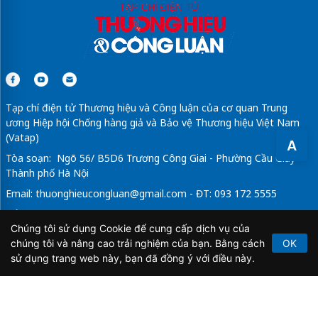
Tạp chí điện tử Thương hiệu và Công luận của cơ quan Trung
ương Hiệp hội Chống hàng giả và Bảo vệ Thương hiệu Việt Nam
(Vatap)
A
Tòa soạn: Ngõ 56/ B5D6 Trương Công Giai - Phường Cầu Giấy -
Thành phố Hà Nội
Email:
thuonghieucongluan@gmail.com
- ĐT: 093 172 5555
Tổng Biên Tập: Vũ Đức Thuận
Chúng tôi sử dụng Cookie để cung cấp dịch vụ của
Giấy phép hoạt động báo chí điện tử số 64/GP-BTTTT do Bộ
chúng tôi và nâng cao trải nghiệm của bạn. Bằng cách
OK
Thông tin và Truyền thông cấp ngày 21/2/2020.
sử dụng trang web này, bạn đã đồng ý với điều này.
Copyright © 2026
TẠP CHÍ THƯƠNG HIỆU & CÔNG