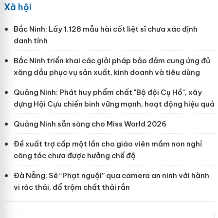
Xã hội
Bắc Ninh: Lấy 1.128 mẫu hài cốt liệt sĩ chưa xác định
danh tính
Bắc Ninh triển khai các giải pháp bảo đảm cung ứng đủ
xăng dầu phục vụ sản xuất, kinh doanh và tiêu dùng
Quảng Ninh: Phát huy phẩm chất "Bộ đội Cụ Hồ", xây
dựng Hội Cựu chiến binh vững mạnh, hoạt động hiệu quả
Quảng Ninh sẵn sàng cho Miss World 2026
Đề xuất trợ cấp một lần cho giáo viên mầm non nghỉ
công tác chưa được hưởng chế độ
Đà Nẵng: Sẽ “Phạt nguội” qua camera an ninh với hành
vi rác thải, đổ trộm chất thải rắn