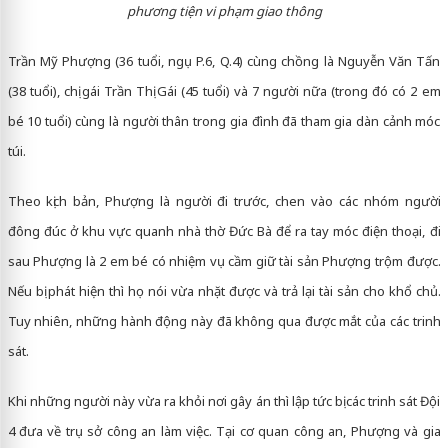
phương tiện vi phạm giao thông
Trần Mỹ Phượng (36 tuổi, ngụ P.6, Q.4) cùng chồng là Nguyễn Văn Tấn
(38 tuổi), chị gái Trần Thị Gái (45 tuổi) và 7 người nữa (trong đó có 2 em
bé 10 tuổi) cùng là người thân trong gia đình đã tham gia dàn cảnh móc
túi.
Theo kịch bản, Phượng là người đi trước, chen vào các nhóm người
đông đúc ở khu vực quanh nhà thờ Đức Bà để ra tay móc điện thoại, đi
sau Phượng là 2 em bé có nhiệm vụ cầm giữ tài sản Phượng trộm được.
Nếu bị phát hiện thì họ nói vừa nhặt được và trả lại tài sản cho khổ chủ.
Tuy nhiên, những hành động này đã không qua được mắt của các trinh
sát.
Khi những người này vừa ra khỏi nơi gây án thì lập tức bị các trinh sát Đội
4 đưa về trụ sở công an làm việc. Tại cơ quan công an, Phượng và gia