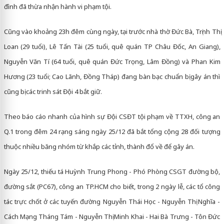
đình đã thừa nhận hành vi phạm tội.
Cũng vào khoảng 23h đêm cùng ngày, tại trước nhà thờ Đức Bà, Trịnh Thị
Loan (29 tuổi), Lê Tấn Tài (25 tuổi, quê quán TP Châu Đốc, An Giang),
Nguyễn Văn Tí (64 tuổi, quê quán Đức Trọng, Lâm Đồng) và Phan Kim
Hương (23 tuổi; Cao Lãnh, Đồng Tháp) đang bàn bạc chuẩn bị gây án thì
cũng bị các trinh sát Đội 4 bắt giữ.
Theo báo cáo nhanh của hình sự Đội CSĐT tội phạm về TTXH, công an
Q.1 trong đêm 24 rạng sáng ngày 25/12 đã bắt tổng cộng 28 đối tượng
thuộc nhiều băng nhóm từ khắp các tỉnh, thành đổ về để gây án.
Ngày 25/12, thiếu tá Huỳnh Trung Phong - Phó Phòng CSGT đường bộ,
đường sắt (PC67), công an TP.HCM cho biết, trong 2 ngày lễ, các tổ công
tác trực chốt ở các tuyến đường Nguyễn Thái Học - Nguyễn Thị Nghĩa -
Cách Mạng Tháng Tám - Nguyễn Thị Minh Khai - Hai Bà Trưng - Tôn Đức