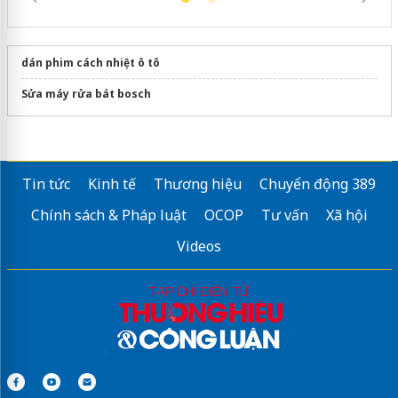
dán phim cách nhiệt ô tô
Sửa máy rửa bát bosch
Tin tức
Kinh tế
Thương hiệu
Chuyển động 389
Chính sách & Pháp luật
OCOP
Tư vấn
Xã hội
Videos