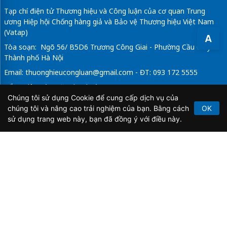
Tạp chí điện tử Thương hiệu và Công luận của cơ quan Trung
ương Hiệp hội Chống hàng giả và Bảo vệ Thương hiệu Việt Nam
(Vatap)
A
Tòa soạn: Ngõ 56/ B5D6 Trương Công Giai - Phường Cầu Giấy -
Thành phố Hà Nội
Email:
thuonghieucongluan@gmail.com
- ĐT: 093 172 5555
Tổng Biên Tập: Vũ Đức Thuận
Chúng tôi sử dụng Cookie để cung cấp dịch vụ của
Giấy phép hoạt động báo chí điện tử số 64/GP-BTTTT do Bộ
chúng tôi và nâng cao trải nghiệm của bạn. Bằng cách
OK
Thông tin và Truyền thông cấp ngày 21/2/2020.
sử dụng trang web này, bạn đã đồng ý với điều này.
Copyright © 2026
TẠP CHÍ THƯƠNG HIỆU & CÔNG
LUẬN
. All Rights Reserved.
Bản quyền thuộc Tạp chí Thương hiệu và Công luận. Cấm
sao chép dưới mọi hình thức nếu không có sự chấp thuận
bằng văn bản.