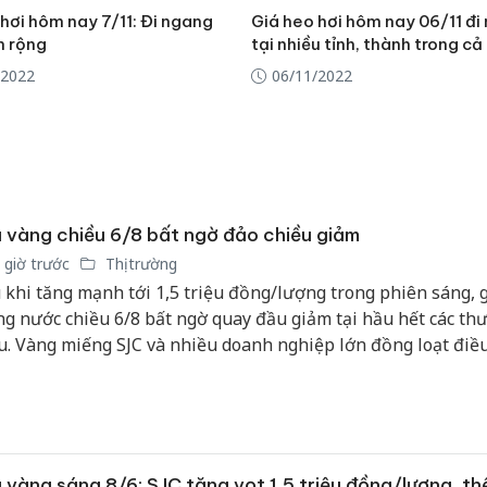
hơi hôm nay 7/11: Đi ngang
Giá heo hơi hôm nay 06/11 đi
n rộng
tại nhiều tỉnh, thành trong c
/2022
06/11/2022
 vàng chiều 6/8 bất ngờ đảo chiều giảm
 giờ trước
Thị trường
 khi tăng mạnh tới 1,5 triệu đồng/lượng trong phiên sáng, 
ng nước chiều 6/8 bất ngờ quay đầu giảm tại hầu hết các th
u. Vàng miếng SJC và nhiều doanh nghiệp lớn đồng loạt điề
m 600.000 đồng/lượng, song mặt bằng giá vẫn neo ở vùng ca
 triệu đồng/lượng.
 vàng sáng 8/6: SJC tăng vọt 1,5 triệu đồng/lượng, thế