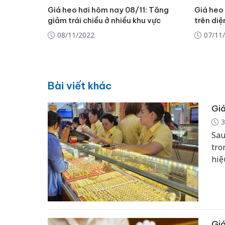
Giá heo hơi hôm nay 08/11: Tăng
Giá heo 
giảm trái chiều ở nhiều khu vực
trên diệ
08/11/2022
07/11
Bài viết khác
Giá
3
Sau
tro
hiệ
giả
142
Giá