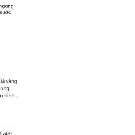
 ngang
ả nước
giá vàng
ương
u chỉnh
o trên
 giới