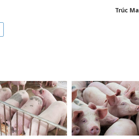
bán yến
Trúc Ma
Thanh H
hại tron
bán bìn
Moyuum
An Gian
chủ mưu
bán hàng
Quốc ra