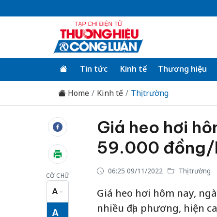
Tin tức
Kinh tế
Thương hiệu
Home
Kinh tế
Thị trường
Giá heo hơi hô
59.000 đồng/
06:25 09/11/2022
Thị trường
CỠ CHỮ
A
Giá heo hơi hôm nay, ngà
−
Cỡ chữ nhỏ
nhiều địa phương, hiện c
A