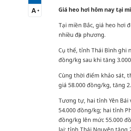
Cỡ chữ vừa
Giá heo hơi hôm nay tại m
A
+
Cỡ chữ lớn
Tại miền Bắc, giá heo hơi 
nhiều địa phương.
Cụ thể, tỉnh Thái Bình ghi
đồng/kg sau khi tăng 3.00
Cùng thời điểm khảo sát, t
giá 58.000 đồng/kg, tăng 2
Tương tự, hai tỉnh Yên Bái
54.000 đồng/kg; hai tỉnh P
đồng/kg lên mức 55.000 đồn
lại; tỉnh Thái Nguyên tăng