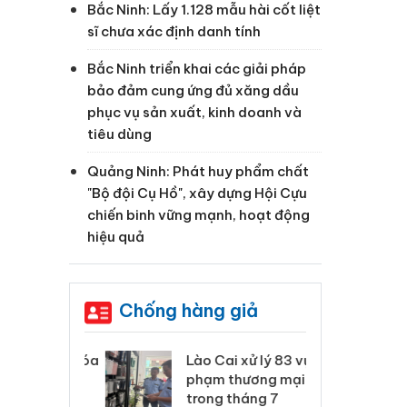
Bắc Ninh: Lấy 1.128 mẫu hài cốt liệt
sĩ chưa xác định danh tính
Bắc Ninh triển khai các giải pháp
bảo đảm cung ứng đủ xăng dầu
phục vụ sản xuất, kinh doanh và
tiêu dùng
Quảng Ninh: Phát huy phẩm chất
"Bộ đội Cụ Hồ", xây dựng Hội Cựu
chiến binh vững mạnh, hoạt động
hiệu quả
Chống hàng giả
 Thanh Hóa
Lào Cai xử lý 83 vụ vi
Cô
ại trong vụ
phạm thương mại
tìm
xuất, buôn
trong tháng 7
án