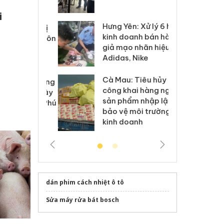
 sào giả
bá
i
Hưng Yên: Xử lý 6 hộ
óa: Tìm bị
Th
kinh doanh bán hàng
g vụ án buôn
hạ
giả mạo nhãn hiệu
h sữa
bá
Adidas, Nike
 giả
Mo
Cà Mau: Tiêu hủy
g: Đối tượng
An
công khai hàng ngàn
 đường dây
ch
sản phẩm nhập lậu,
 giả tại Phú
bá
bảo vệ môi trường
 đầu thú
Qu
kinh doanh
dán phim cách nhiệt ô tô
Sửa máy rửa bát bosch