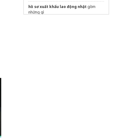
hồ sơ xuất khẩu lao động nhật
gồm
những gì
du học singapore
trung tâm ielts
Chi phí du học New zealand
avt.edu.vn
Thông tin, điều kiện
du học Ba Lan
Sửa máy rửa bát bosch