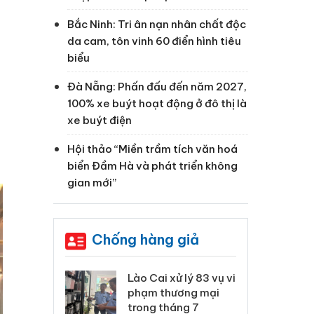
Bắc Ninh: Tri ân nạn nhân chất độc
da cam, tôn vinh 60 điển hình tiêu
biểu
Đà Nẵng: Phấn đấu đến năm 2027,
100% xe buýt hoạt động ở đô thị là
xe buýt điện
Hội thảo “Miền trầm tích văn hoá
biển Đầm Hà và phát triển không
gian mới”
Chống hàng giả
 Thanh Hóa
Lào Cai xử lý 83 vụ vi
Cô
ại trong vụ
phạm thương mại
tìm
xuất, buôn
trong tháng 7
án