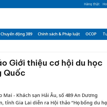
Hàng thật
Ho
Chuyển động 389
Chính sách & Pháp luật
OCOP
Tư
ảo Giới thiệu cơ hội du học
g Quốc
ao Mai - Khách sạn Hải Âu, số 489 An Dương
ỉnh Gia Lai diễn ra Hội thảo “Học bổng du học