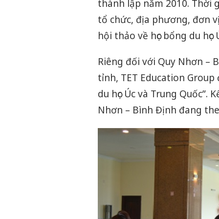
thành lập năm 2010. Thời g
tổ chức, địa phương, đơn v
hội thảo về học bổng du họ
Riêng đối với Quy Nhơn – 
tỉnh, TET Education Group 
du học Úc và Trung Quốc”. K
Nhơn – Bình Định đang theo