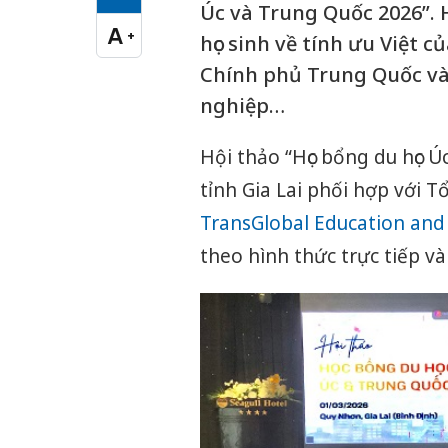
Cỡ chữ vừa
Úc và Trung Quốc 2026”. 
A
+
học sinh về tính ưu Việt c
Cỡ chữ lớn
Chính phủ Trung Quốc và đ
nghiệp…
Hội thảo “Học bổng du học
tỉnh Gia Lai phối hợp với T
TransGlobal Education and
theo hình thức trực tiếp v