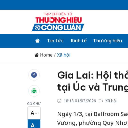
Tin tức
Kinh tế
Thương hiệu
Home
Xã hội
Gia Lai: Hội th
tại Úc và Trun
18:13 01/03/2026
Xã hội
CỠ CHỮ
A
Ngày 1/3, tại Ballroom S
−
Cỡ chữ nhỏ
Vương, phường Quy Nhơn, t
A