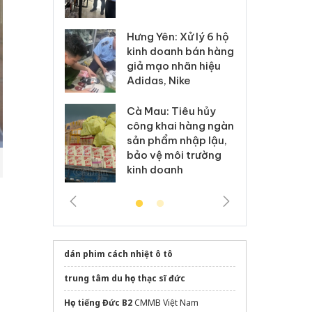
 sào giả
bá
Hưng Yên: Xử lý 6 hộ
óa: Tìm bị
Th
kinh doanh bán hàng
g vụ án buôn
hạ
giả mạo nhãn hiệu
h sữa
bá
Adidas, Nike
 giả
Mo
Cà Mau: Tiêu hủy
g: Đối tượng
An
công khai hàng ngàn
 đường dây
ch
sản phẩm nhập lậu,
 giả tại Phú
bá
bảo vệ môi trường
 đầu thú
Qu
kinh doanh
dán phim cách nhiệt ô tô
trung tâm du học thạc sĩ đức
Học tiếng Đức B2
CMMB Việt Nam