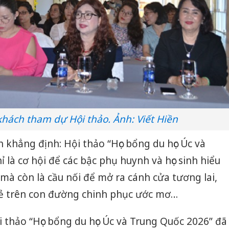
bán yến
Thanh H
hại tron
bán bìn
Moyuum
An Gian
chủ mưu
bán hàng
Quốc ra
khách tham dự Hội thảo. Ảnh: Viết Hiền
 khẳng định: Hội thảo “Học bổng du học Úc và
là cơ hội để các bậc phụ huynh và học sinh hiểu
 mà còn là cầu nối để mở ra cánh cửa tương lai,
rẻ trên con đường chinh phục ước mơ…
i thảo “Học bổng du học Úc và Trung Quốc 2026” đã