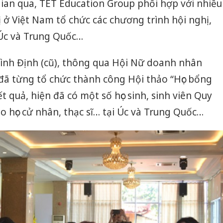
ian qua, TET Education Group phối hợp với nhiều
ị ở Việt Nam tổ chức các chương trình hội nghị,
c Úc và Trung Quốc…
Bình Định (cũ), thông qua Hội Nữ doanh nhân
đã từng tổ chức thành công Hội thảo “Học bổng
ết quả, hiện đã có một số học sinh, sinh viên Quy
 học cử nhân, thạc sĩ… tại Úc và Trung Quốc…
Công an
tìm bị h
án sản 