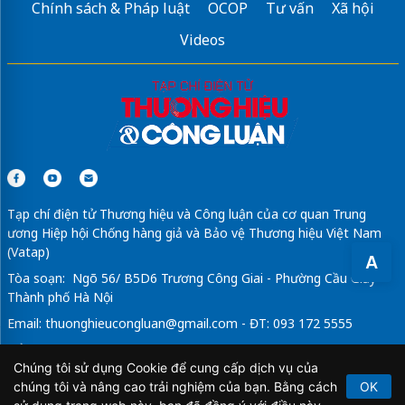
Chính sách & Pháp luật
OCOP
Tư vấn
Xã hội
Videos
Tạp chí điện tử Thương hiệu và Công luận của cơ quan Trung
ương Hiệp hội Chống hàng giả và Bảo vệ Thương hiệu Việt Nam
(Vatap)
A
Tòa soạn: Ngõ 56/ B5D6 Trương Công Giai - Phường Cầu Giấy -
Thành phố Hà Nội
Email:
thuonghieucongluan@gmail.com
- ĐT: 093 172 5555
Tổng Biên Tập: Vũ Đức Thuận
Chúng tôi sử dụng Cookie để cung cấp dịch vụ của
Giấy phép hoạt động báo chí điện tử số 64/GP-BTTTT do Bộ
chúng tôi và nâng cao trải nghiệm của bạn. Bằng cách
OK
Thông tin và Truyền thông cấp ngày 21/2/2020.