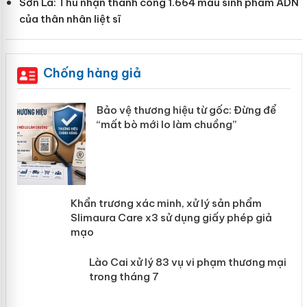
Sơn La: Thu nhận thành công 1.664 mẫu sinh phẩm ADN
của thân nhân liệt sĩ
Chống hàng giả
àng
Bảo vệ thương hiệu từ gốc: Đừng để
“mất bò mới lo làm chuồng”
ản
Khẩn trương xác minh, xử lý sản phẩm
 án
Slimaura Care x3 sử dụng giấy phép giả
mạo
Lào Cai xử lý 83 vụ vi phạm thương
mại trong tháng 7