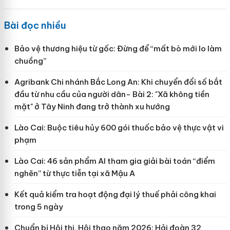
Bài đọc nhiều
Bảo vệ thương hiệu từ gốc: Đừng để “mất bò mới lo làm
chuồng”
Agribank Chi nhánh Bắc Long An: Khi chuyển đổi số bắt
đầu từ nhu cầu của người dân- Bài 2: "Xã không tiền
mặt" ở Tây Ninh đang trở thành xu hướng
Lào Cai: Buộc tiêu hủy 600 gói thuốc bảo vệ thực vật vi
phạm
Lào Cai: 46 sản phẩm AI tham gia giải bài toán “điểm
nghẽn” từ thực tiễn tại xã Mậu A
Kết quả kiểm tra hoạt động đại lý thuế phải công khai
trong 5 ngày
Chuẩn bị Hội thi, Hội thao năm 2026: Hải đoàn 32