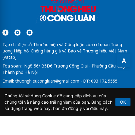
Tạp chí điện tử Thương hiệu và Công luận của cơ quan Trung
ương Hiệp hội Chống hàng giả và Bảo vệ Thương hiệu Việt Nam
(Vatap)
A
Tòa soạn: Ngõ 56/ B5D6 Trương Công Giai - Phường Cầu Giấy -
Thành phố Hà Nội
Email:
thuonghieucongluan@gmail.com
- ĐT: 093 172 5555
Tổng Biên Tập: Vũ Đức Thuận
Chúng tôi sử dụng Cookie để cung cấp dịch vụ của
Giấy phép hoạt động báo chí điện tử số 64/GP-BTTTT do Bộ
chúng tôi và nâng cao trải nghiệm của bạn. Bằng cách
OK
Thông tin và Truyền thông cấp ngày 21/2/2020.
sử dụng trang web này, bạn đã đồng ý với điều này.
Copyright © 2026
TẠP CHÍ THƯƠNG HIỆU & CÔNG