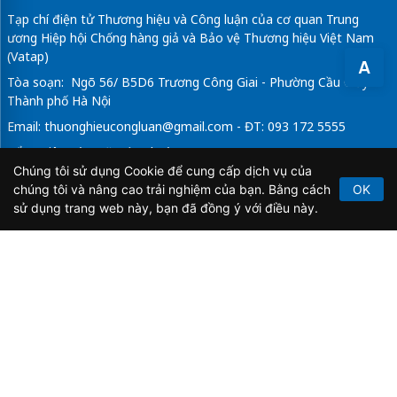
Tạp chí điện tử Thương hiệu và Công luận của cơ quan Trung
ương Hiệp hội Chống hàng giả và Bảo vệ Thương hiệu Việt Nam
(Vatap)
A
Tòa soạn: Ngõ 56/ B5D6 Trương Công Giai - Phường Cầu Giấy -
Thành phố Hà Nội
Email:
thuonghieucongluan@gmail.com
- ĐT: 093 172 5555
Tổng Biên Tập: Vũ Đức Thuận
Chúng tôi sử dụng Cookie để cung cấp dịch vụ của
Giấy phép hoạt động báo chí điện tử số 64/GP-BTTTT do Bộ
chúng tôi và nâng cao trải nghiệm của bạn. Bằng cách
OK
Thông tin và Truyền thông cấp ngày 21/2/2020.
sử dụng trang web này, bạn đã đồng ý với điều này.
Copyright © 2026
TẠP CHÍ THƯƠNG HIỆU & CÔNG
LUẬN
. All Rights Reserved.
Bản quyền thuộc Tạp chí Thương hiệu và Công luận. Cấm
sao chép dưới mọi hình thức nếu không có sự chấp thuận
bằng văn bản.