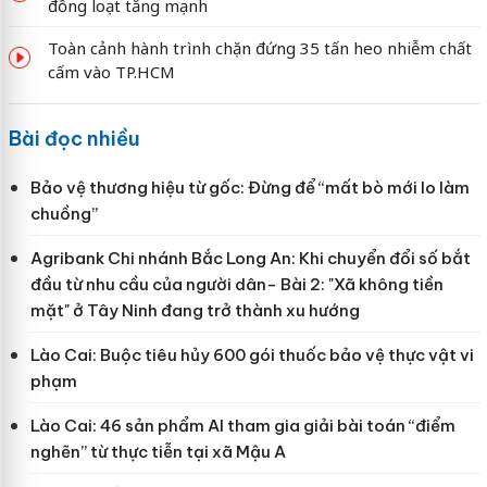
đồng loạt tăng mạnh
Toàn cảnh hành trình chặn đứng 35 tấn heo nhiễm chất
cấm vào TP.HCM
Bài đọc nhiều
Bảo vệ thương hiệu từ gốc: Đừng để “mất bò mới lo làm
chuồng”
Agribank Chi nhánh Bắc Long An: Khi chuyển đổi số bắt
đầu từ nhu cầu của người dân- Bài 2: "Xã không tiền
mặt" ở Tây Ninh đang trở thành xu hướng
Lào Cai: Buộc tiêu hủy 600 gói thuốc bảo vệ thực vật vi
phạm
Lào Cai: 46 sản phẩm AI tham gia giải bài toán “điểm
nghẽn” từ thực tiễn tại xã Mậu A