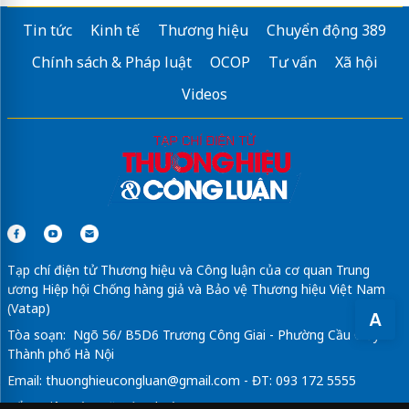
Tin tức
Kinh tế
Thương hiệu
Chuyển động 389
Chính sách & Pháp luật
OCOP
Tư vấn
Xã hội
Videos
Tạp chí điện tử Thương hiệu và Công luận của cơ quan Trung
ương Hiệp hội Chống hàng giả và Bảo vệ Thương hiệu Việt Nam
(Vatap)
A
Tòa soạn: Ngõ 56/ B5D6 Trương Công Giai - Phường Cầu Giấy -
Thành phố Hà Nội
Email:
thuonghieucongluan@gmail.com
- ĐT: 093 172 5555
Tổng Biên Tập: Vũ Đức Thuận