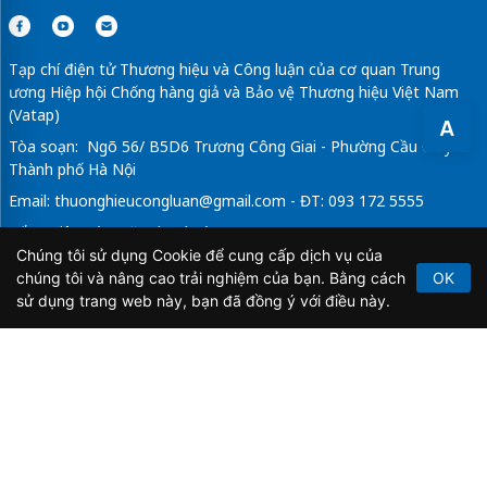
Tạp chí điện tử Thương hiệu và Công luận của cơ quan Trung
ương Hiệp hội Chống hàng giả và Bảo vệ Thương hiệu Việt Nam
(Vatap)
A
Tòa soạn: Ngõ 56/ B5D6 Trương Công Giai - Phường Cầu Giấy -
Thành phố Hà Nội
Email:
thuonghieucongluan@gmail.com
- ĐT: 093 172 5555
Tổng Biên Tập: Vũ Đức Thuận
Chúng tôi sử dụng Cookie để cung cấp dịch vụ của
Giấy phép hoạt động báo chí điện tử số 64/GP-BTTTT do Bộ
chúng tôi và nâng cao trải nghiệm của bạn. Bằng cách
OK
Thông tin và Truyền thông cấp ngày 21/2/2020.
sử dụng trang web này, bạn đã đồng ý với điều này.
Copyright © 2026
TẠP CHÍ THƯƠNG HIỆU & CÔNG
LUẬN
. All Rights Reserved.
Bản quyền thuộc Tạp chí Thương hiệu và Công luận. Cấm
sao chép dưới mọi hình thức nếu không có sự chấp thuận