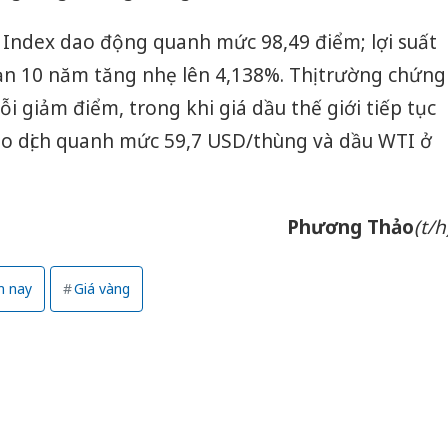
 Index dao động quanh mức 98,49 điểm; lợi suất
ạn 10 năm tăng nhẹ lên 4,138%. Thị trường chứng
i giảm điểm, trong khi giá dầu thế giới tiếp tục
iao dịch quanh mức 59,7 USD/thùng và dầu WTI ở
Phương Thảo
(t/h
m nay
Giá vàng
Cà Mau:
công kh
sản phẩ