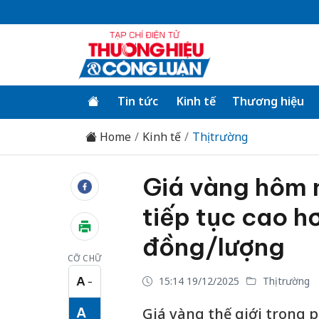
Tin tức
Kinh tế
Thương hiệu
Home
Kinh tế
Thị trường
Giá vàng hôm 
tiếp tục cao hơ
đồng/lượng
CỠ CHỮ
A
15:14 19/12/2025
Thị trường
−
Cỡ chữ nhỏ
A
Giá vàng thế giới trong 