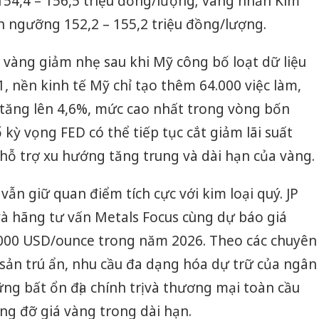
154,4 – 156,5 triệu đồng/lượng; vàng nhẫn Kim
h ngưỡng 152,2 – 155,2 triệu đồng/lượng.
á vàng giảm nhẹ sau khi Mỹ công bố loạt dữ liệu
, nền kinh tế Mỹ chỉ tạo thêm 64.000 việc làm,
p tăng lên 4,6%, mức cao nhất trong vòng bốn
kỳ vọng FED có thể tiếp tục cắt giảm lãi suất
ó hỗ trợ xu hướng tăng trung và dài hạn của vàng.
 vẫn giữ quan điểm tích cực với kim loại quý. JP
à hãng tư vấn Metals Focus cùng dự báo giá
5.000 USD/ounce trong năm 2026. Theo các chuyên
i sản trú ẩn, nhu cầu đa dạng hóa dự trữ của ngân
g bất ổn địa chính trị và thương mại toàn cầu
âng đỡ giá vàng trong dài hạn.