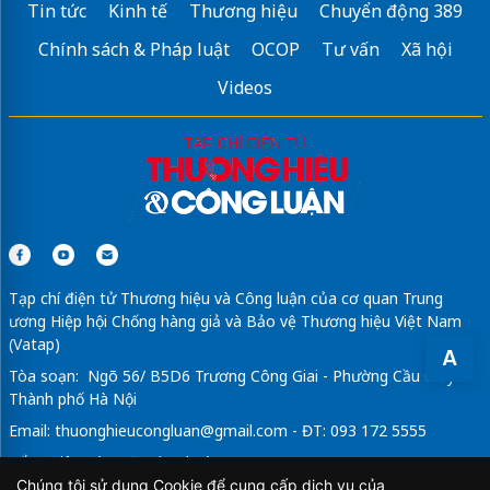
Tin tức
Kinh tế
Thương hiệu
Chuyển động 389
Chính sách & Pháp luật
OCOP
Tư vấn
Xã hội
Videos
Tạp chí điện tử Thương hiệu và Công luận của cơ quan Trung
ương Hiệp hội Chống hàng giả và Bảo vệ Thương hiệu Việt Nam
(Vatap)
A
Tòa soạn: Ngõ 56/ B5D6 Trương Công Giai - Phường Cầu Giấy -
Thành phố Hà Nội
Email:
thuonghieucongluan@gmail.com
- ĐT: 093 172 5555
Tổng Biên Tập: Vũ Đức Thuận
Chúng tôi sử dụng Cookie để cung cấp dịch vụ của