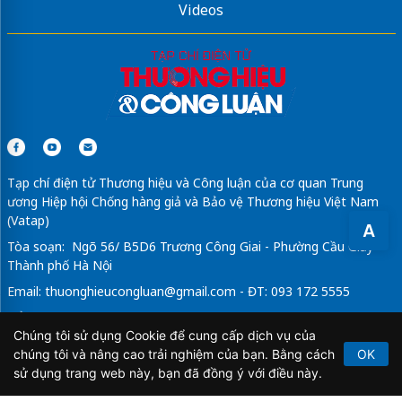
Videos
Tạp chí điện tử Thương hiệu và Công luận của cơ quan Trung
ương Hiệp hội Chống hàng giả và Bảo vệ Thương hiệu Việt Nam
(Vatap)
A
Tòa soạn: Ngõ 56/ B5D6 Trương Công Giai - Phường Cầu Giấy -
Thành phố Hà Nội
Email:
thuonghieucongluan@gmail.com
- ĐT: 093 172 5555
Tổng Biên Tập: Vũ Đức Thuận
Chúng tôi sử dụng Cookie để cung cấp dịch vụ của
Giấy phép hoạt động báo chí điện tử số 64/GP-BTTTT do Bộ
chúng tôi và nâng cao trải nghiệm của bạn. Bằng cách
OK
Thông tin và Truyền thông cấp ngày 21/2/2020.
sử dụng trang web này, bạn đã đồng ý với điều này.