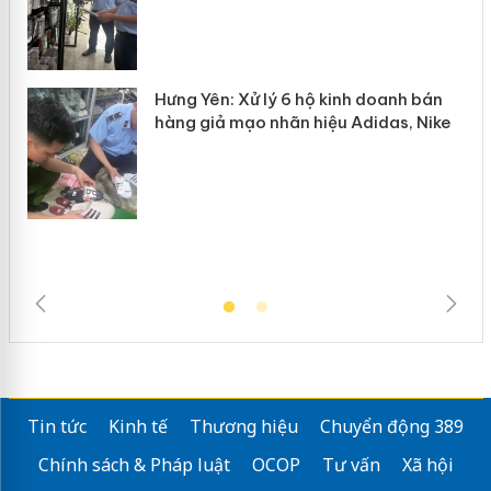
Lào Cai xử lý 83 vụ vi phạm thương
n
mại trong tháng 7
Hưng Yên: Xử lý 6 hộ kinh doanh bán
hàng giả mạo nhãn hiệu Adidas, Nike
Tin tức
Kinh tế
Thương hiệu
Chuyển động 389
Chính sách & Pháp luật
OCOP
Tư vấn
Xã hội