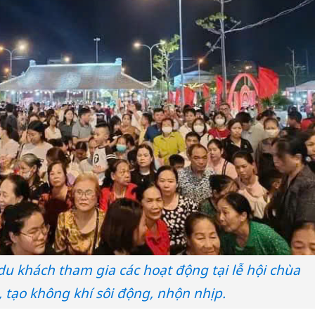
u khách tham gia các hoạt động tại lễ hội chùa
 tạo không khí sôi động, nhộn nhịp.
Cà Mau:
công kh