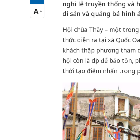
Cỡ chữ vừa
nghi lễ truyền thống và 
A
+
di sản và quảng bá hình ả
Cỡ chữ lớn
Hội chùa Thầy – một trong 
thức diễn ra tại xã Quốc O
khách thập phương tham dự.
hội còn là dịp để bảo tồn, 
thời tạo điểm nhấn trong ph