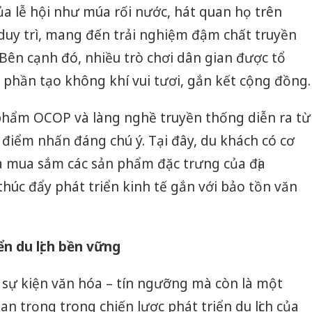
sản phẩ
a lễ hội như múa rối nước, hát quan họ trên
bảo vệ 
duy trì, mang đến trải nghiệm đậm chất truyền
kinh do
ên cạnh đó, nhiều trò chơi dân gian được tổ
Công an
p phần tạo không khí vui tươi, gắn kết cộng đồng.
tìm bị h
án sản 
bán yến
hẩm OCOP và làng nghề truyền thống diễn ra từ
 điểm nhấn đáng chú ý. Tại đây, du khách có cơ
Thanh H
hại tron
và mua sắm các sản phẩm đặc trưng của địa
bán bìn
úc đẩy phát triển kinh tế gắn với bảo tồn văn
Moyuum
ển du lịch bền vững
 sự kiện văn hóa – tín ngưỡng mà còn là một
 trọng trong chiến lược phát triển du lịch của