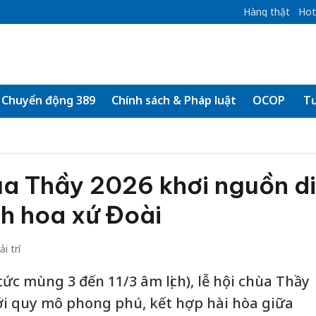
Hàng thật
Hot
Chuyển động 389
Chính sách & Pháp luật
OCOP
Tư
ùa Thầy 2026 khơi nguồn di
nh hoa xứ Đoài
i trí
tức mùng 3 đến 11/3 âm lịch), lễ hội chùa Thầy
ới quy mô phong phú, kết hợp hài hòa giữa