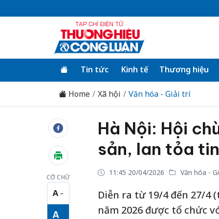
Tin tức
Kinh tế
Thương hiệu
Home
Xã hội
Văn hóa - Giải trí
Hà Nội: Hội ch
sản, lan tỏa ti
11:45 20/04/2026
Văn hóa - Giả
CỠ CHỮ
A
Diễn ra từ 19/4 đến 27/4 (
−
Cỡ chữ nhỏ
năm 2026 được tổ chức v
A