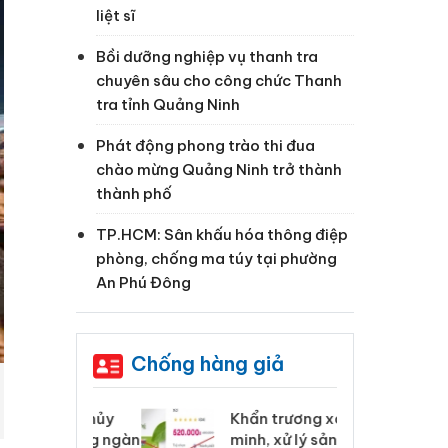
liệt sĩ
Bồi dưỡng nghiệp vụ thanh tra
chuyên sâu cho công chức Thanh
tra tỉnh Quảng Ninh
Phát động phong trào thi đua
chào mừng Quảng Ninh trở thành
thành phố
TP.HCM: Sân khấu hóa thông điệp
phòng, chống ma túy tại phường
An Phú Đông
Chống hàng giả
 Tiêu hủy
Khẩn trương xác
Cà
ai hàng ngàn
minh, xử lý sản phẩm
cô