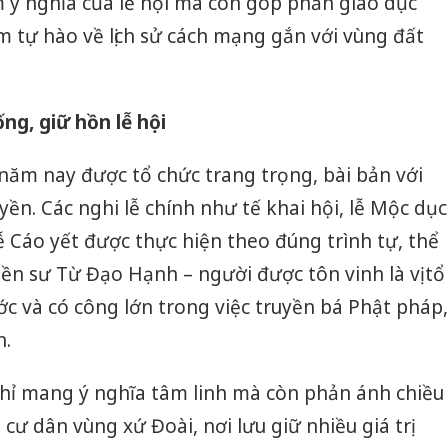
 ý nghĩa của lễ hội mà còn góp phần giáo dục
m tự hào về lịch sử cách mạng gắn với vùng đất
ng, giữ hồn lễ hội
năm nay được tổ chức trang trọng, bài bản với
yền. Các nghi lễ chính như tế khai hội, lễ Mộc dục
ễ Cáo yết được thực hiện theo đúng trình tự, thể
iền sư Từ Đạo Hạnh – người được tôn vinh là vị tổ
c và có công lớn trong việc truyền bá Phật pháp,
n.
hỉ mang ý nghĩa tâm linh mà còn phản ánh chiều
ư dân vùng xứ Đoài, nơi lưu giữ nhiều giá trị