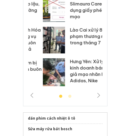
m nhập lậu,
Slimaura Care x3 sử
sả
môi trường
dụng giấy phép giả
bả
anh
mạo
ki
 Thanh Hóa
Lào Cai xử lý 83 vụ vi
Cô
ại trong vụ
phạm thương mại
tìm
xuất, buôn
trong tháng 7
án
 sào giả
bá
Hưng Yên: Xử lý 6 hộ
óa: Tìm bị
Th
kinh doanh bán hàng
g vụ án buôn
hạ
giả mạo nhãn hiệu
h sữa
bá
Adidas, Nike
 giả
Mo
dán phim cách nhiệt ô tô
Sửa máy rửa bát bosch