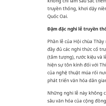
không chỉ làm sâu sắc thêm
truyền thống, khơi dậy niề
Quốc Oai.
Đậm đặc nghi lễ truyền thố
Phần lễ của Hội chùa Thầy 
đầy đủ các nghi thức cổ tru
(tắm tượng), rước kiệu và l
hiện sự tôn kính đối với Th
của nghệ thuật múa rối nướ
phát triển văn hóa dân gia
Những nghi lễ này không c
sâu văn hóa của cộng đồng c