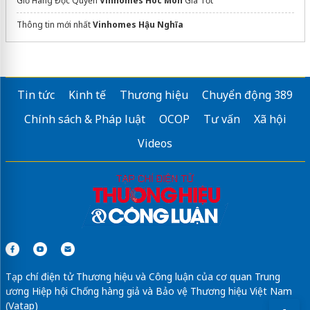
Giỏ Hàng Độc Quyền
Vinhomes Hóc Môn
Giá Tốt
Thông tin mới nhất
Vinhomes Hậu Nghĩa
Tin tức
Kinh tế
Thương hiệu
Chuyển động 389
Chính sách & Pháp luật
OCOP
Tư vấn
Xã hội
Videos
Tạp chí điện tử Thương hiệu và Công luận của cơ quan Trung
ương Hiệp hội Chống hàng giả và Bảo vệ Thương hiệu Việt Nam
(Vatap)