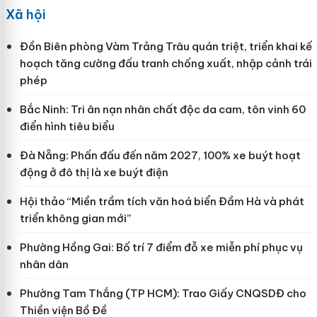
Xã hội
Đồn Biên phòng Vàm Trảng Trâu quán triệt, triển khai kế
hoạch tăng cường đấu tranh chống xuất, nhập cảnh trái
phép
Bắc Ninh: Tri ân nạn nhân chất độc da cam, tôn vinh 60
điển hình tiêu biểu
Đà Nẵng: Phấn đấu đến năm 2027, 100% xe buýt hoạt
động ở đô thị là xe buýt điện
Hội thảo “Miền trầm tích văn hoá biển Đầm Hà và phát
triển không gian mới”
Phường Hồng Gai: Bố trí 7 điểm đỗ xe miễn phí phục vụ
nhân dân
Phường Tam Thắng (TP HCM): Trao Giấy CNQSDĐ cho
Thiền viện Bồ Đề