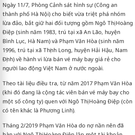
Ngày 11/7, Phòng Cảnh sát hình sự (Công an
thành phố Hà Nội) cho biết vừa triệt phá nhóm
lừa đảo, bắt giữ hai đối tượng gồm Ngô Thị Hoàng
Điệp (sinh năm 1983, trú tại xã An Lão, huyện
Bình Lục, Hà Nam) và Phạm Văn Hòa (sinh năm
1996, trú tại xã Thịnh Long, huyện Hải Hậu, Nam
Định) về hành vi lừa bán vé máy bay giá rẻ cho
người lao động Việt Nam ở nước ngoài.
Theo tài liệu điều tra, từ năm 2017 Phạm Văn Hòa
(khi đó đang là cộng tác viên bán vé máy bay cho
một số công ty) quen với Ngô Thị Hoàng Điệp (còn
có tên khác là Phương Linh).
Tháng 2/2019 Phạm Văn Hòa do nợ nần nên đã
bàn với Ngô Thị Hoàng Điệp lập một tài khoản