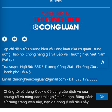
Videos
Tạp chí điện tử Thương hiệu và Công luận của cơ quan Trung
ương Hiệp hội Chống hàng giả và Bảo vệ Thương hiệu Việt Nam
(Vatap)
A
Tòa soạn: Ngõ 56/ B5D6 Trương Công Giai - Phường Cầu Giấy -
Thành phố Hà Nội
Email:
thuonghieucongluan@gmail.com
- ĐT: 093 172 5555
Tổng Biên Tập: Vũ Đức Thuận
Chúng tôi sử dụng Cookie để cung cấp dịch vụ của
Giấy phép hoạt động báo chí điện tử số 64/GP-BTTTT do Bộ
chúng tôi và nâng cao trải nghiệm của bạn. Bằng cách
OK
Thông tin và Truyền thông cấp ngày 21/2/2020.
sử dụng trang web này, bạn đã đồng ý với điều này.