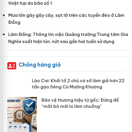
thiệt hại do bão số 1
Mưa lớn gây gãy cây, sạt lở trên các tuyến đèo ở Lâm
Đồng
Lâm Đồng: Thông tin việc Quảng trường Trung tâm Gia
Nghĩa xuất hiện lún, nứt sau gần hai tuần sử dụng
Chống hàng giả
mại
Lào Cai: Khởi tố 2 chủ cơ sở làm giả
hơn 22 tấn gạo Séng Cù Mường
Khương
àng
ản
Bảo vệ thương hiệu từ gốc: Đừng để
“mất bò mới lo làm chuồng”