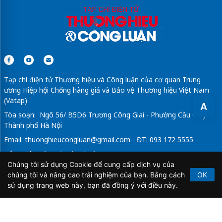
Tạp chí điện tử Thương hiệu và Công luận của cơ quan Trung
ương Hiệp hội Chống hàng giả và Bảo vệ Thương hiệu Việt Nam
(Vatap)
A
Tòa soạn: Ngõ 56/ B5D6 Trương Công Giai - Phường Cầu Giấy -
Thành phố Hà Nội
Email:
thuonghieucongluan@gmail.com
- ĐT: 093 172 5555
Tổng Biên Tập: Vũ Đức Thuận
Chúng tôi sử dụng Cookie để cung cấp dịch vụ của
Giấy phép hoạt động báo chí điện tử số 64/GP-BTTTT do Bộ
chúng tôi và nâng cao trải nghiệm của bạn. Bằng cách
OK
Thông tin và Truyền thông cấp ngày 21/2/2020.
sử dụng trang web này, bạn đã đồng ý với điều này.