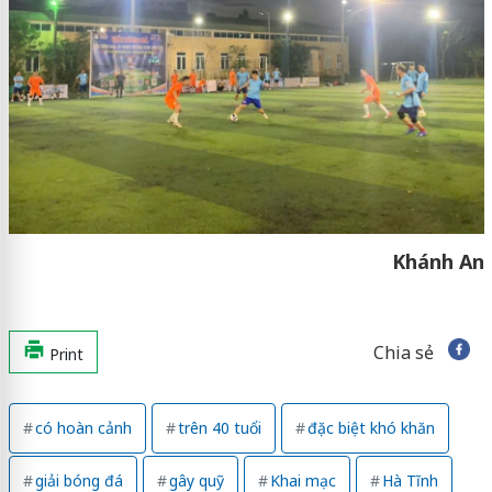
Khánh An
Chia sẻ
Print
có hoàn cảnh
trên 40 tuổi
đặc biệt khó khăn
giải bóng đá
gây quỹ
Khai mạc
Hà Tĩnh