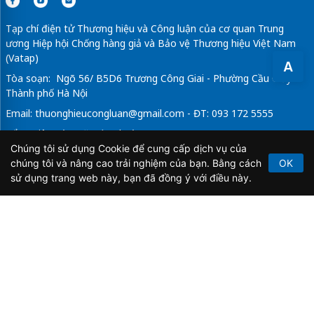
Tạp chí điện tử Thương hiệu và Công luận của cơ quan Trung
ương Hiệp hội Chống hàng giả và Bảo vệ Thương hiệu Việt Nam
(Vatap)
A
Tòa soạn: Ngõ 56/ B5D6 Trương Công Giai - Phường Cầu Giấy -
Thành phố Hà Nội
Email:
thuonghieucongluan@gmail.com
- ĐT: 093 172 5555
Tổng Biên Tập: Vũ Đức Thuận
Chúng tôi sử dụng Cookie để cung cấp dịch vụ của
Giấy phép hoạt động báo chí điện tử số 64/GP-BTTTT do Bộ
chúng tôi và nâng cao trải nghiệm của bạn. Bằng cách
OK
Thông tin và Truyền thông cấp ngày 21/2/2020.
sử dụng trang web này, bạn đã đồng ý với điều này.
Copyright © 2026
TẠP CHÍ THƯƠNG HIỆU & CÔNG
LUẬN
. All Rights Reserved.
Bản quyền thuộc Tạp chí Thương hiệu và Công luận. Cấm
sao chép dưới mọi hình thức nếu không có sự chấp thuận
bằng văn bản.