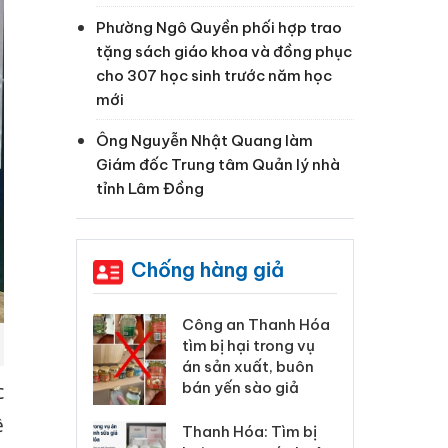
Phường Ngô Quyền phối hợp trao
tặng sách giáo khoa và đồng phục
cho 307 học sinh trước năm học
mới
Ông Nguyễn Nhật Quang làm
Giám đốc Trung tâm Quản lý nhà
tỉnh Lâm Đồng
Chống hàng giả
 Thanh Hóa
Lào Cai xử lý 83 vụ vi
Cô
ại trong vụ
phạm thương mại
tìm
xuất, buôn
trong tháng 7
án
 sào giả
bá
c
ề
Hưng Yên: Xử lý 6 hộ
óa: Tìm bị
Th