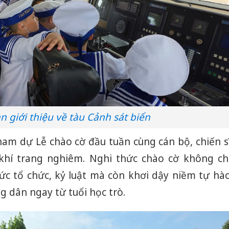
 giới thiệu về tàu Cảnh sát biển
ham dự Lễ chào cờ đầu tuần cùng cán bộ, chiến s
khí trang nghiêm. Nghi thức chào cờ không ch
ức tổ chức, kỷ luật mà còn khơi dậy niềm tự hà
g dân ngay từ tuổi học trò.