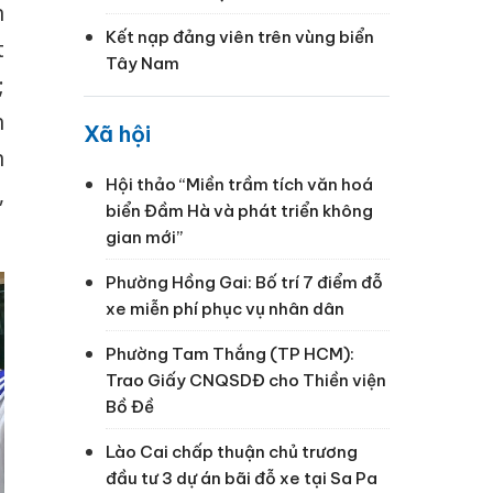
n
Kết nạp đảng viên trên vùng biển
t
Tây Nam
;
h
Xã hội
n
Hội thảo “Miền trầm tích văn hoá
,
biển Đầm Hà và phát triển không
gian mới”
Phường Hồng Gai: Bố trí 7 điểm đỗ
xe miễn phí phục vụ nhân dân
Phường Tam Thắng (TP HCM):
Trao Giấy CNQSDĐ cho Thiền viện
Bồ Đề
Lào Cai chấp thuận chủ trương
đầu tư 3 dự án bãi đỗ xe tại Sa Pa