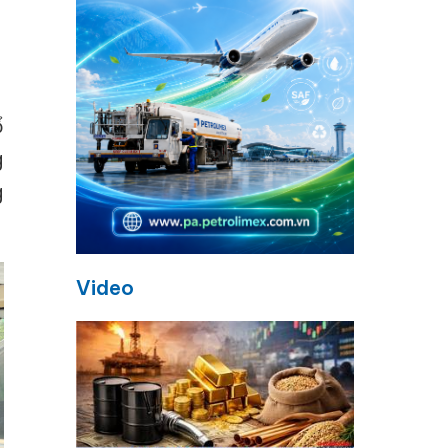
ổ
g
g
Video