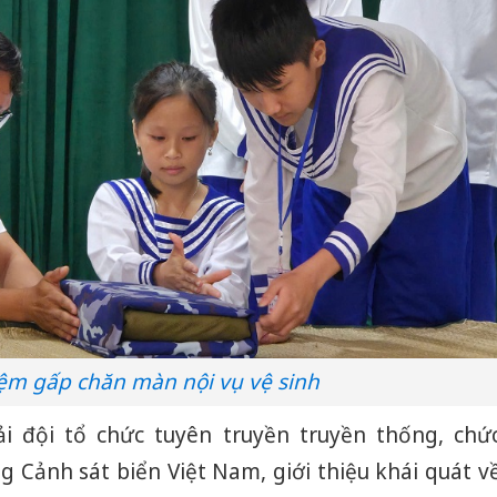
Công an
iệm gấp chăn màn nội vụ vệ sinh
tìm bị h
án sản 
bán yến
ải đội tổ chức tuyên truyền truyền thống, chứ
ng Cảnh sát biển Việt Nam, giới thiệu khái quát v
Thanh H