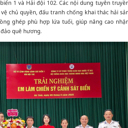
hại tron
biển 1 và Hải đội 102. Các nội dung tuyên truyề
bán bìn
 vệ chủ quyền, đấu tranh chống khai thác hải sả
Moyuum
lồng ghép phù hợp lứa tuổi, giúp nâng cao nhậ
An Gian
n đảo quê hương.
chủ mưu
bán hàng
Quốc ra