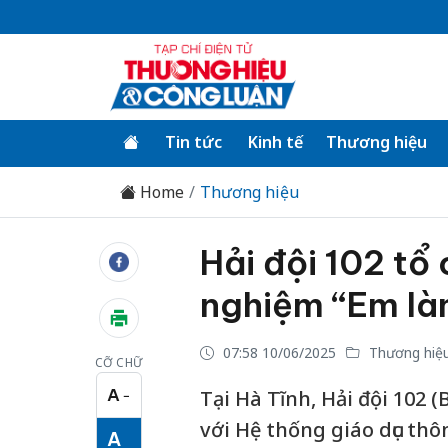
Tin tức
Kinh tế
Thương hiệu
Home
Thương hiệu
Hải đội 102 tổ 
nghiệm “Em làm
07:58 10/06/2025
Thương hiệ
CỠ CHỮ
A
Tại Hà Tĩnh, Hải đội 102 
−
Cỡ chữ nhỏ
với Hệ thống giáo dục th
A