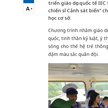
Cỡ chữ vừa
triển giáo dục quốc tế IE
A
+
chiến sĩ Cảnh sát biển” c
Cỡ chữ lớn
học cơ sở.
Chương trình nhằm giáo dụ
quốc, tinh thần kỷ luật, ý
sống cho thế hệ trẻ thôn
đậm màu sắc quân đội.