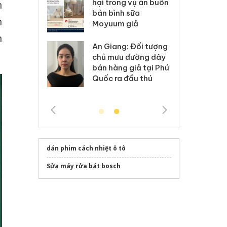
kinh doanh bán hàng
g vụ án buôn
hạ
n
giả mạo nhãn hiệu
h sữa
bá
n
Adidas, Nike
 giả
Mo
n
Cà Mau: Tiêu hủy
g: Đối tượng
An
công khai hàng ngàn
 đường dây
ch
sản phẩm nhập lậu,
 giả tại Phú
bá
bảo vệ môi trường
 đầu thú
Qu
kinh doanh
dán phim cách nhiệt ô tô
Sửa máy rửa bát bosch