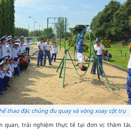
ể thao đặc chủng đu quay và vòng xoay cột trụ
 quan, trải nghiệm thực tế tại đơn vị: thăm tà