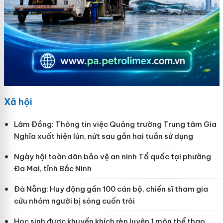
Xã hội
Lâm Đồng: Thông tin việc Quảng trường Trung tâm Gia
Nghĩa xuất hiện lún, nứt sau gần hai tuần sử dụng
Ngày hội toàn dân bảo vệ an ninh Tổ quốc tại phường
Đa Mai, tỉnh Bắc Ninh
Đà Nẵng: Huy động gần 100 cán bộ, chiến sĩ tham gia
cứu nhóm người bị sóng cuốn trôi
Học sinh được khuyến khích rèn luyện 1 môn thể thao,