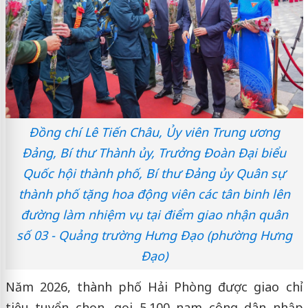
Đồng chí Lê Tiến Châu, Ủy viên Trung ương
Đảng, Bí thư Thành ủy, Trưởng Đoàn Đại biểu
Quốc hội thành phố, Bí thư Đảng ủy Quân sự
thành phố tặng hoa động viên các tân binh lên
đường làm nhiệm vụ tại điểm giao nhận quân
số 03 - Quảng trường Hưng Đạo (phường Hưng
Đạo)
Năm 2026, thành phố Hải Phòng được giao chỉ
tiêu tuyển chọn, gọi 5.100 nam công dân nhập