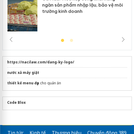
ngàn sản phẩm nhập lậu, bảo vệ môi
trường kinh doanh
https://nacilaw.com/dang-ky-logo/
nước xả máy giặt
thiết kế menu đẹp
cho quán ăn
Code Blox
Tin tức
Kinh tế
Thương hiệu
Chuyển động 389