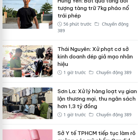
Hưng Yên: Bắt quả tang đối
tượng tàng trữ 7kg pháo nổ
trái phép
56 phút trước
Chuyển động
389
Thái Nguyên: Xử phạt cơ sở
kinh doanh dép giả mạo nhãn
hiệu
1 giờ trước
Chuyển động 389
Sơn La: Xử lý hàng loạt vụ gian
lận thương mại, thu ngân sách
hơn 1,3 tỷ đồng
1 giờ trước
Chuyển động 389
Sở Y tế TPHCM tiếp tục làm rõ