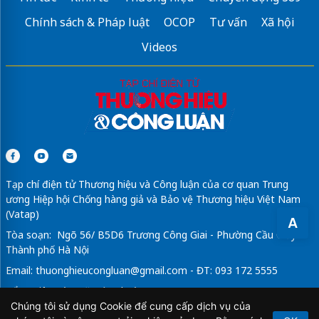
Chính sách & Pháp luật
OCOP
Tư vấn
Xã hội
Videos
Tạp chí điện tử Thương hiệu và Công luận của cơ quan Trung
ương Hiệp hội Chống hàng giả và Bảo vệ Thương hiệu Việt Nam
(Vatap)
A
Tòa soạn: Ngõ 56/ B5D6 Trương Công Giai - Phường Cầu Giấy -
Thành phố Hà Nội
Email:
thuonghieucongluan@gmail.com
- ĐT: 093 172 5555
Tổng Biên Tập: Vũ Đức Thuận
Chúng tôi sử dụng Cookie để cung cấp dịch vụ của
Giấy phép hoạt động báo chí điện tử số 64/GP-BTTTT do Bộ