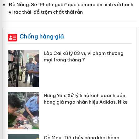
Đà Nẵng: Sẽ “Phạt nguội” qua camera an ninh với hành
vi rác thải, đổ trộm chất thải rắn
Chống hàng giả
 án
Lào Cai xử lý 83 vụ vi phạm thương
mại trong tháng 7
n
y
Hưng Yên: Xử lý 6 hộ kinh doanh bán
hàng giả mạo nhãn hiệu Adidas, Nike
Cà Mau: Tiêu hủy công khai hàng