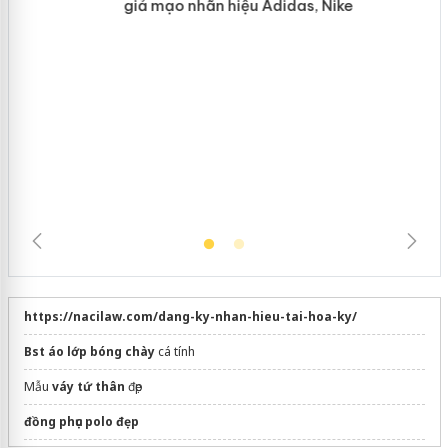
Hưng Yên: Xử lý 6 hộ kinh doanh bán
hàng giả mạo nhãn hiệu Adidas, Nike
https://nacilaw.com/dang-ky-nhan-hieu-tai-hoa-ky/
Bst áo lớp bóng chày
cá tính
Mẫu
váy tứ thân
đẹp
đồng phục polo đẹp