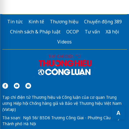
áo đồng phục quán cafe
Xưởng may đồng phục học sinh giá rẻ
Tin tức
Kinh tế
Thương hiệu
Chuyển động 389
Chụp ảnh kỷ yếu
Cộng Studio
Chính sách & Pháp luật
OCOP
Tư vấn
Xã hội
Thu mua đồ dùng nhà hàng khách sạn
Videos
đặt áo nhóm
Sửa máy rửa bát bosch
dán phim cách nhiệt ô tô
Tạp chí điện tử Thương hiệu và Công luận của cơ quan Trung
ương Hiệp hội Chống hàng giả và Bảo vệ Thương hiệu Việt Nam
(Vatap)
A
Tòa soạn: Ngõ 56/ B5D6 Trương Công Giai - Phường Cầu Giấy -
Thành phố Hà Nội