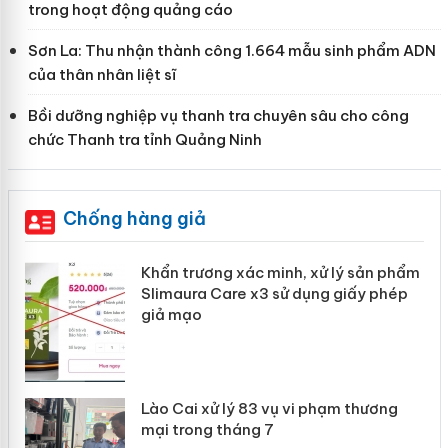
trong hoạt động quảng cáo
Sơn La: Thu nhận thành công 1.664 mẫu sinh phẩm ADN
của thân nhân liệt sĩ
Bồi dưỡng nghiệp vụ thanh tra chuyên sâu cho công
chức Thanh tra tỉnh Quảng Ninh
Chống hàng giả
Khẩn trương xác minh, xử lý sản phẩm
ôi
Slimaura Care x3 sử dụng giấy phép
giả mạo
g
Lào Cai xử lý 83 vụ vi phạm thương
iả
mại trong tháng 7