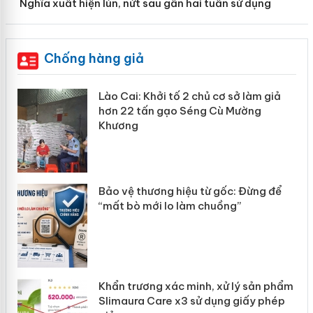
Nghĩa xuất hiện lún, nứt sau gần hai tuần sử dụng
Chống hàng giả
mại
Lào Cai: Khởi tố 2 chủ cơ sở làm giả
hơn 22 tấn gạo Séng Cù Mường
Khương
àng
ản
Bảo vệ thương hiệu từ gốc: Đừng để
“mất bò mới lo làm chuồng”
Khẩn trương xác minh, xử lý sản phẩm
Slimaura Care x3 sử dụng giấy phép