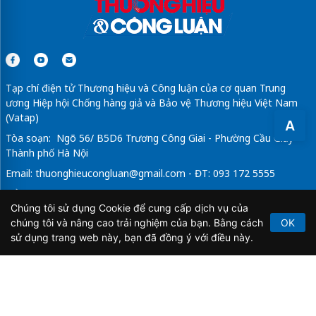
Tạp chí điện tử Thương hiệu và Công luận của cơ quan Trung
ương Hiệp hội Chống hàng giả và Bảo vệ Thương hiệu Việt Nam
(Vatap)
A
Tòa soạn: Ngõ 56/ B5D6 Trương Công Giai - Phường Cầu Giấy -
Thành phố Hà Nội
Email:
thuonghieucongluan@gmail.com
- ĐT: 093 172 5555
Tổng Biên Tập: Vũ Đức Thuận
Chúng tôi sử dụng Cookie để cung cấp dịch vụ của
Giấy phép hoạt động báo chí điện tử số 64/GP-BTTTT do Bộ
chúng tôi và nâng cao trải nghiệm của bạn. Bằng cách
OK
Thông tin và Truyền thông cấp ngày 21/2/2020.
sử dụng trang web này, bạn đã đồng ý với điều này.
Copyright © 2026
TẠP CHÍ THƯƠNG HIỆU & CÔNG
LUẬN
. All Rights Reserved.