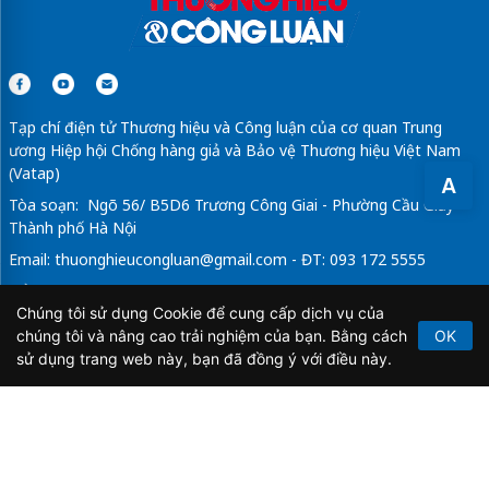
Tạp chí điện tử Thương hiệu và Công luận của cơ quan Trung
ương Hiệp hội Chống hàng giả và Bảo vệ Thương hiệu Việt Nam
(Vatap)
A
Tòa soạn: Ngõ 56/ B5D6 Trương Công Giai - Phường Cầu Giấy -
Thành phố Hà Nội
Email:
thuonghieucongluan@gmail.com
- ĐT: 093 172 5555
Tổng Biên Tập: Vũ Đức Thuận
Chúng tôi sử dụng Cookie để cung cấp dịch vụ của
Giấy phép hoạt động báo chí điện tử số 64/GP-BTTTT do Bộ
chúng tôi và nâng cao trải nghiệm của bạn. Bằng cách
OK
Thông tin và Truyền thông cấp ngày 21/2/2020.
sử dụng trang web này, bạn đã đồng ý với điều này.
Copyright © 2026
TẠP CHÍ THƯƠNG HIỆU & CÔNG
LUẬN
. All Rights Reserved.