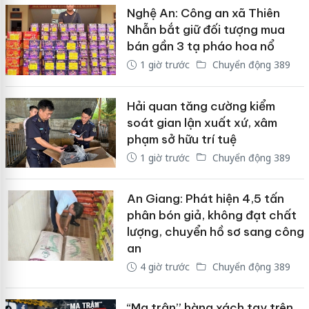
Nghệ An: Công an xã Thiên
Nhẫn bắt giữ đối tượng mua
bán gần 3 tạ pháo hoa nổ
1 giờ trước
Chuyển động 389
Hải quan tăng cường kiểm
soát gian lận xuất xứ, xâm
phạm sở hữu trí tuệ
1 giờ trước
Chuyển động 389
An Giang: Phát hiện 4,5 tấn
phân bón giả, không đạt chất
lượng, chuyển hồ sơ sang công
an
4 giờ trước
Chuyển động 389
“Ma trận” hàng xách tay trên