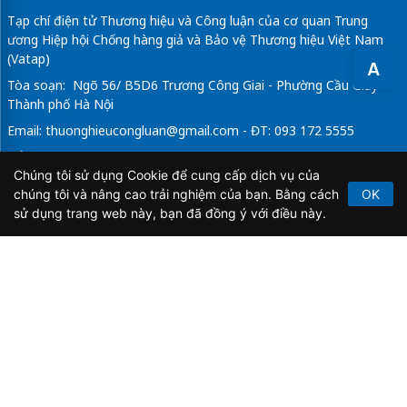
Tạp chí điện tử Thương hiệu và Công luận của cơ quan Trung
ương Hiệp hội Chống hàng giả và Bảo vệ Thương hiệu Việt Nam
(Vatap)
A
Tòa soạn: Ngõ 56/ B5D6 Trương Công Giai - Phường Cầu Giấy -
Thành phố Hà Nội
Email:
thuonghieucongluan@gmail.com
- ĐT: 093 172 5555
Tổng Biên Tập: Vũ Đức Thuận
Chúng tôi sử dụng Cookie để cung cấp dịch vụ của
Giấy phép hoạt động báo chí điện tử số 64/GP-BTTTT do Bộ
chúng tôi và nâng cao trải nghiệm của bạn. Bằng cách
OK
Thông tin và Truyền thông cấp ngày 21/2/2020.
sử dụng trang web này, bạn đã đồng ý với điều này.
Copyright © 2026
TẠP CHÍ THƯƠNG HIỆU & CÔNG
LUẬN
. All Rights Reserved.
Bản quyền thuộc Tạp chí Thương hiệu và Công luận. Cấm
sao chép dưới mọi hình thức nếu không có sự chấp thuận
bằng văn bản.