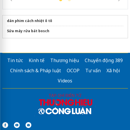
dán phim cách nhiệt ô tô
Sửa máy rửa bát bosch
Tin tức
Kinh tế
Thương hiệu
Chuyển động 389
Chính sách & Pháp luật
OCOP
Tư vấn
Xã hội
Videos