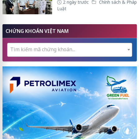
2 ngày trước
Chính sách & Pháp
Luật
CHỨNG KHOÁN VIỆT NAM
Tìm kiếm mã chứng khoán...