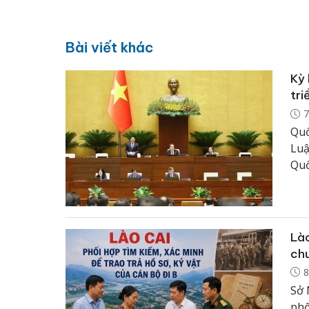
Bài viết khác
Kỳ 
tri
7
Quố
Luậ
Quố
Lào
chư
8
Sở 
phố