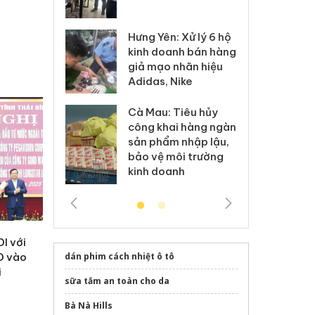
 sào giả
bá
Hưng Yên: Xử lý 6 hộ
óa: Tìm bị
Th
kinh doanh bán hàng
g vụ án buôn
hạ
giả mạo nhãn hiệu
h sữa
bá
Adidas, Nike
 giả
Mo
Cà Mau: Tiêu hủy
g: Đối tượng
An
công khai hàng ngàn
 đường dây
ch
sản phẩm nhập lậu,
 giả tại Phú
bá
bảo vệ môi trường
 đầu thú
Qu
kinh doanh
DI với
dán phim cách nhiệt ô tô
D vào
i
sữa tắm an toàn cho da
Bà Nà Hills