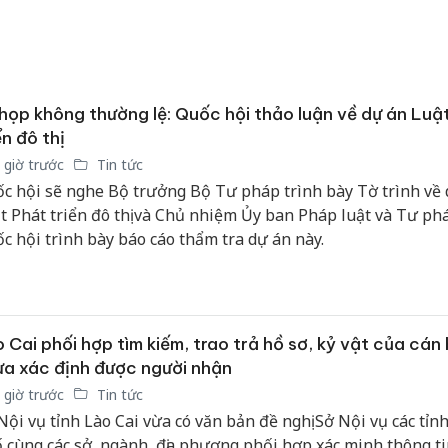
họp không thường lệ: Quốc hội thảo luận về dự án Luậ
ển đô thị
 giờ trước
Tin tức
c hội sẽ nghe Bộ trưởng Bộ Tư pháp trình bày Tờ trình về 
t Phát triển đô thị và Chủ nhiệm Ủy ban Pháp luật và Tư ph
c hội trình bày báo cáo thẩm tra dự án này.
 Cai phối hợp tìm kiếm, trao trả hồ sơ, kỷ vật của cán 
a xác định được người nhận
 giờ trước
Tin tức
Nội vụ tỉnh Lào Cai vừa có văn bản đề nghị Sở Nội vụ các tỉn
 cùng các sở, ngành, địa phương phối hợp xác minh thông ti