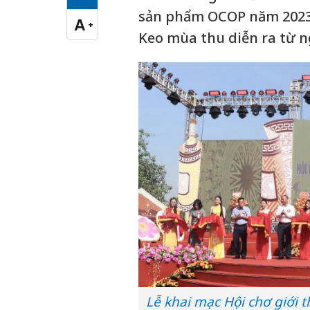
Cỡ chữ vừa
sản phẩm OCOP năm 2023 
A
+
Cỡ chữ lớn
Keo mùa thu diễn ra từ n
Lễ khai mạc Hội chơ giới