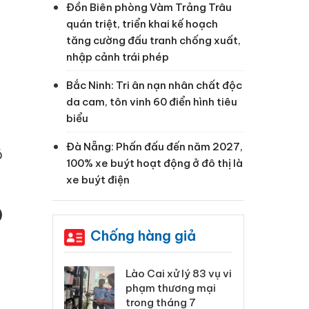
Đồn Biên phòng Vàm Trảng Trâu
quán triệt, triển khai kế hoạch
tăng cường đấu tranh chống xuất,
nhập cảnh trái phép
Bắc Ninh: Tri ân nạn nhân chất độc
da cam, tôn vinh 60 điển hình tiêu
biểu
Đà Nẵng: Phấn đấu đến năm 2027,
ó
100% xe buýt hoạt động ở đô thị là
xe buýt điện
)
Chống hàng giả
 Thanh Hóa
Lào Cai xử lý 83 vụ vi
Cô
ại trong vụ
phạm thương mại
tìm
xuất, buôn
trong tháng 7
án