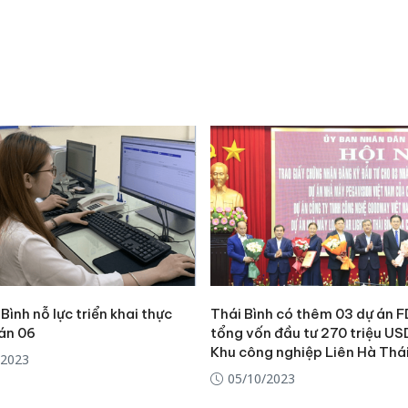
bán yến
Thanh H
hại tron
bán bìn
Moyuum
An Gian
chủ mưu
bán hàng
Quốc ra
Bình nỗ lực triển khai thực
Thái Bình có thêm 03 dự án F
 án 06
tổng vốn đầu tư 270 triệu US
Khu công nghiệp Liên Hà Thá
/2023
05/10/2023