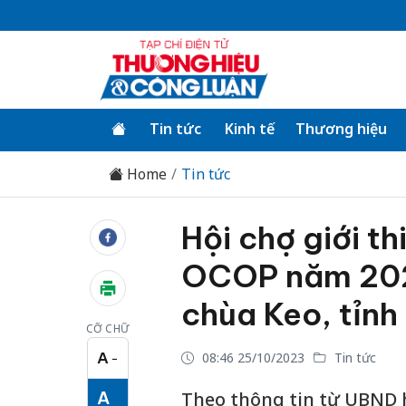
Tin tức
Kinh tế
Thương hiệu
Home
Tin tức
Hội chợ giới t
OCOP năm 2023
chùa Keo, tỉnh
CỠ CHỮ
A
08:46 25/10/2023
Tin tức
−
Cỡ chữ nhỏ
A
Theo thông tin từ UBND h