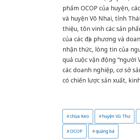
phẩm OCOP của huyện, các 
và huyện Võ Nhai, tỉnh Thá
thiệu, tôn vinh các sản ph
của các địa phương và doa
nhận thức, lòng tin của ng
quả cuộc vận động “người V
các doanh nghiệp, cơ sở sả
có chiến lược sản xuất, ki
chùa Keo
huyện Vũ Thư
OCOP
quảng bá