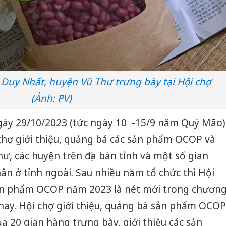
uy Nhất, huyện Vũ Thư trưng bày tại Hội chợ
(Ảnh: PV)
gày 29/10/2023 (tức ngày 10 -15/9 năm Quý Mão)
chợ giới thiệu, quảng bá các sản phẩm OCOP và
ư, các huyện trên địa bàn tỉnh và một số gian
hân ở tỉnh ngoài. Sau nhiều năm tổ chức thì Hội
sản phẩm OCOP năm 2023 là nét mới trong chươn
nay. Hội chợ giới thiệu, quảng bá sản phẩm OCOP
 20 gian hàng trưng bày, giới thiệu các sản