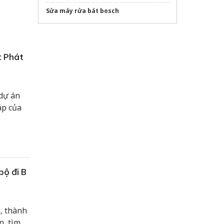
Sửa máy rửa bát bosch
t Phát
dự án
áp của
bộ đi B
h, thành
n, tìm