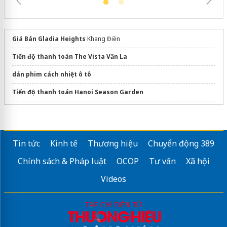
Giá Bán Gladia Heights
Khang Điền
Tiến độ thanh toán The Vista Văn La
dán phim cách nhiệt ô tô
Tiến độ thanh toán Hanoi Season Garden
Giá bán Vinhomes Saigon Park
bao nhiêu?
Thông tin
dự án fenica
Dĩ An
Tin tức
Kinh tế
Thương hiệu
Chuyển động 389
One Era
– Thành phố vạn tiềm năng!
Chính sách & Pháp luật
OCOP
Tư vấn
Xã hội
Thông tin dự án
The Emerald Boulevard
Quốc Lộ 13
Videos
NEWHOME LAND
Sửa máy rửa bát bosch