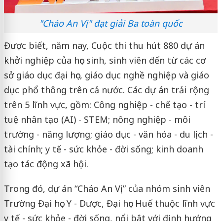
"Cháo An Vị" đạt giải Ba toàn quốc
Được biết, năm nay, Cuộc thi thu hút 880 dự án
khởi nghiệp của học sinh, sinh viên đến từ các cơ
sở giáo dục đại học, giáo dục nghề nghiệp và giáo
dục phổ thông trên cả nước. Các dự án trải rộng
trên 5 lĩnh vực, gồm: Công nghiệp - chế tạo - trí
tuệ nhân tạo (AI) - STEM; nông nghiệp - môi
trường - năng lượng; giáo dục - văn hóa - du lịch -
tài chính; y tế - sức khỏe - đời sống; kinh doanh
tạo tác động xã hội.
Trong đó, dự án “Cháo An Vị” của nhóm sinh viên
Trường Đại học Y - Dược, Đại học Huế thuộc lĩnh vực
y tế - sức khỏe - đời sống, nổi bật với định hướng