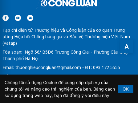
Tạp chí điện tử Thương hiệu và Công luận của cơ quan Trung
ương Hiệp hội Chống hàng giả và Bảo vệ Thương hiệu Việt Nam
(Vatap)
A
Tòa soạn: Ngõ 56/ B5D6 Trương Công Giai - Phường Cầu Giấy -
Thành phố Hà Nội
Email:
thuonghieucongluan@gmail.com
- ĐT: 093 172 5555
Tổng Biên Tập: Vũ Đức Thuận
Chúng tôi sử dụng Cookie để cung cấp dịch vụ của
Giấy phép hoạt động báo chí điện tử số 64/GP-BTTTT do Bộ
chúng tôi và nâng cao trải nghiệm của bạn. Bằng cách
OK
Thông tin và Truyền thông cấp ngày 21/2/2020.
sử dụng trang web này, bạn đã đồng ý với điều này.
Copyright © 2026
TẠP CHÍ THƯƠNG HIỆU & CÔNG
LUẬN
. All Rights Reserved.