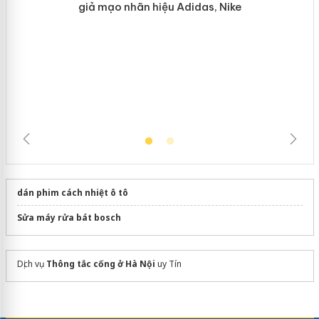
Hưng Yên: Xử lý 6 hộ kinh doanh bán
hàng giả mạo nhãn hiệu Adidas, Nike
dán phim cách nhiệt ô tô
Sửa máy rửa bát bosch
Dịch vụ
Thông tắc cống ở Hà Nội
uy Tín