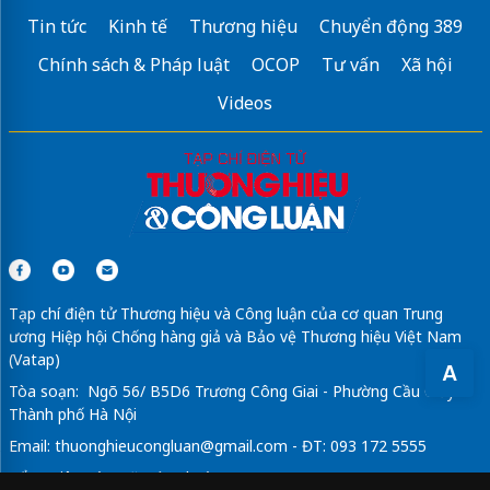
Tin tức
Kinh tế
Thương hiệu
Chuyển động 389
Chính sách & Pháp luật
OCOP
Tư vấn
Xã hội
Videos
Tạp chí điện tử Thương hiệu và Công luận của cơ quan Trung
ương Hiệp hội Chống hàng giả và Bảo vệ Thương hiệu Việt Nam
(Vatap)
A
Tòa soạn: Ngõ 56/ B5D6 Trương Công Giai - Phường Cầu Giấy -
Thành phố Hà Nội
Email:
thuonghieucongluan@gmail.com
- ĐT: 093 172 5555
Tổng Biên Tập: Vũ Đức Thuận