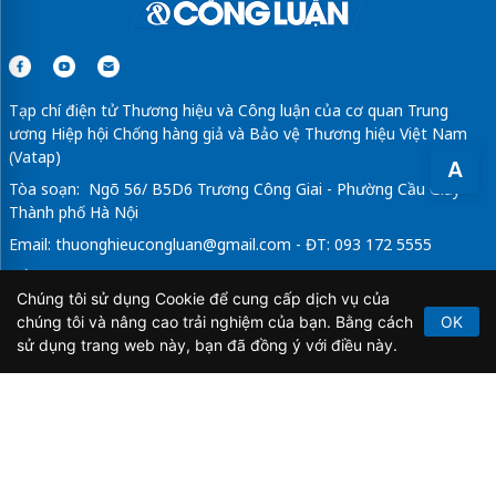
Tạp chí điện tử Thương hiệu và Công luận của cơ quan Trung
ương Hiệp hội Chống hàng giả và Bảo vệ Thương hiệu Việt Nam
(Vatap)
A
Tòa soạn: Ngõ 56/ B5D6 Trương Công Giai - Phường Cầu Giấy -
Thành phố Hà Nội
Email:
thuonghieucongluan@gmail.com
- ĐT: 093 172 5555
Tổng Biên Tập: Vũ Đức Thuận
Chúng tôi sử dụng Cookie để cung cấp dịch vụ của
Giấy phép hoạt động báo chí điện tử số 64/GP-BTTTT do Bộ
chúng tôi và nâng cao trải nghiệm của bạn. Bằng cách
OK
Thông tin và Truyền thông cấp ngày 21/2/2020.
sử dụng trang web này, bạn đã đồng ý với điều này.
Copyright © 2026
TẠP CHÍ THƯƠNG HIỆU & CÔNG
LUẬN
. All Rights Reserved.