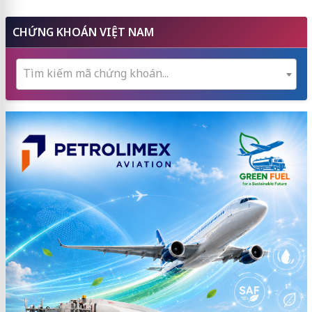
CHỨNG KHOÁN VIỆT NAM
Tìm kiếm mã chứng khoán...