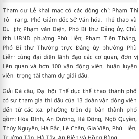
Tham dự Lễ khai mạc có các đồng chí: Phạm Thị
Tô Trang, Phó Giám đốc Sở Văn hóa, Thể thao và
Du lịch; Phạm văn Diện, Phó Bí thư Đảng ủy, Chủ
tịch UBND phường Phù Liễn; Phạm Tiến Thắng,
Phó Bí thư Thường trực Đảng ủy phường Phù
Liễn; cùng đại diện lãnh đạo các cơ quan, đơn vị
liên quan và hơn 100 vận động viên, huấn luyện
viên, trọng tài tham dự giải đấu.
Giải Đá cầu, Đại hội Thể dục thể thao thành phố
có sự tham gia thi đấu của 13 đoàn vận động viên
đến từ các xã, phường trên địa bàn thành phố
gồm: Hòa Bình, An Dương, Hà Đông, Ngô Quyền,
Thủy Nguyên, Hà Bắc, Lê Chân, Gia Viên, Phù Liễn,
Trường Tân, Hà Tây, An Biên và Hồng Bàng.