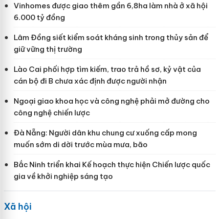
Vinhomes được giao thêm gần 6,8ha làm nhà ở xã hội
6.000 tỷ đồng
Lâm Đồng siết kiểm soát kháng sinh trong thủy sản để
giữ vững thị trường
Lào Cai phối hợp tìm kiếm, trao trả hồ sơ, kỷ vật của
cán bộ đi B chưa xác định được người nhận
Ngoại giao khoa học và công nghệ phải mở đường cho
công nghệ chiến lược
Đà Nẵng: Người dân khu chung cư xuống cấp mong
muốn sớm di dời trước mùa mưa, bão
Bắc Ninh triển khai Kế hoạch thực hiện Chiến lược quốc
gia về khởi nghiệp sáng tạo
Xã hội