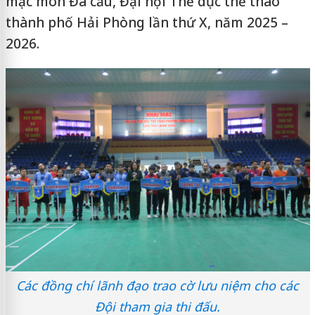
mạc môn Đá cầu, Đại hội Thể dục thể thao
thành phố Hải Phòng lần thứ X, năm 2025 –
2026.
Các đồng chí lãnh đạo trao cờ lưu niệm cho các
Đội tham gia thi đấu.