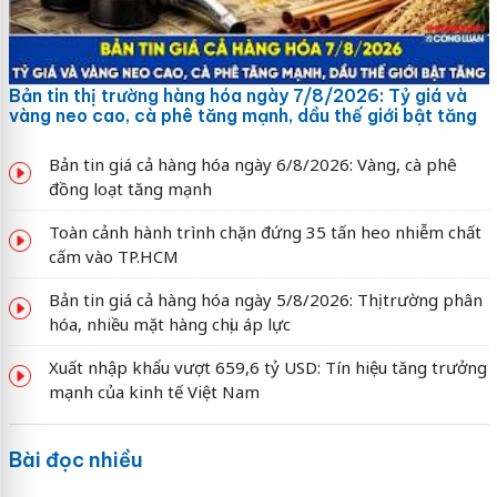
Bản tin thị trường hàng hóa ngày 7/8/2026: Tỷ giá và
vàng neo cao, cà phê tăng mạnh, dầu thế giới bật tăng
Bản tin giá cả hàng hóa ngày 6/8/2026: Vàng, cà phê
đồng loạt tăng mạnh
Toàn cảnh hành trình chặn đứng 35 tấn heo nhiễm chất
cấm vào TP.HCM
Bản tin giá cả hàng hóa ngày 5/8/2026: Thị trường phân
hóa, nhiều mặt hàng chịu áp lực
Xuất nhập khẩu vượt 659,6 tỷ USD: Tín hiệu tăng trưởng
mạnh của kinh tế Việt Nam
Bài đọc nhiều