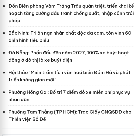
Đồn Biên phòng Vàm Trảng Trâu quán triệt, triển khai kế
hoạch tăng cường đấu tranh chống xuất, nhập cảnh trái
phép
Bắc Ninh: Tri ân nạn nhân chất độc da cam, tôn vinh 60
điển hình tiêu biểu
Đà Nẵng: Phấn đấu đến năm 2027, 100% xe buýt hoạt
động ở đô thị là xe buýt điện
Hội thảo “Miền trầm tích văn hoá biển Đầm Hà và phát
triển không gian mới”
Phường Hồng Gai: Bố trí 7 điểm đỗ xe miễn phí phục vụ
nhân dân
Phường Tam Thắng (TP HCM): Trao Giấy CNQSDĐ cho
Thiền viện Bồ Đề