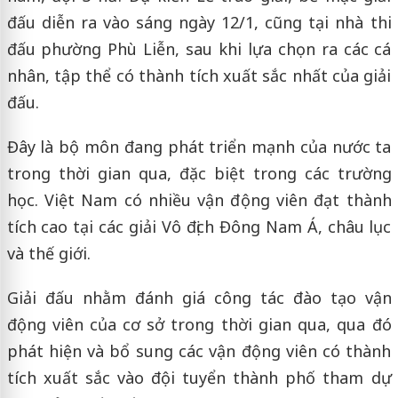
đấu diễn ra vào sáng ngày 12/1, cũng tại nhà thi
đấu phường Phù Liễn, sau khi lựa chọn ra các cá
nhân, tập thể có thành tích xuất sắc nhất của giải
đấu.
Đây là bộ môn đang phát triển mạnh của nước ta
trong thời gian qua, đặc biệt trong các trường
học. Việt Nam có nhiều vận động viên đạt thành
tích cao tại các giải Vô địch Đông Nam Á, châu lục
và thế giới.
Giải đấu nhằm đánh giá công tác đào tạo vận
động viên của cơ sở trong thời gian qua, qua đó
phát hiện và bổ sung các vận động viên có thành
tích xuất sắc vào đội tuyển thành phố tham dự