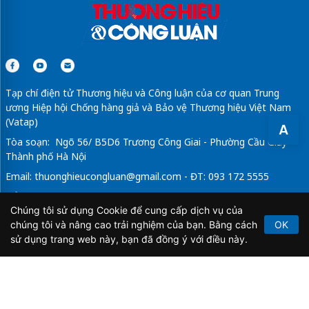
Tạp chí điện tử Thương hiệu và Công luận của cơ quan Trung
ương Hiệp hội Chống hàng giả và Bảo vệ Thương hiệu Việt Nam
(Vatap)
A
Tòa soạn: Ngõ 56/ B5D6 Trương Công Giai - Phường Cầu Giấy -
Thành phố Hà Nội
Email:
thuonghieucongluan@gmail.com
- ĐT: 093 172 5555
Tổng Biên Tập: Vũ Đức Thuận
Chúng tôi sử dụng Cookie để cung cấp dịch vụ của
Giấy phép hoạt động báo chí điện tử số 64/GP-BTTTT do Bộ
chúng tôi và nâng cao trải nghiệm của bạn. Bằng cách
OK
Thông tin và Truyền thông cấp ngày 21/2/2020.
sử dụng trang web này, bạn đã đồng ý với điều này.
Copyright © 2026
TẠP CHÍ THƯƠNG HIỆU & CÔNG