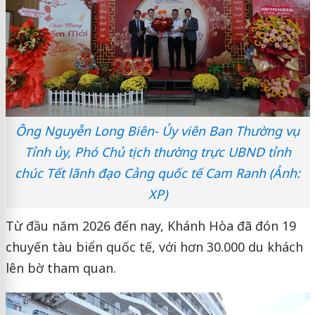
Ông Nguyễn Long Biên- Ủy viên Ban Thường vụ
Tỉnh ủy, Phó Chủ tịch thường trực UBND tỉnh
chúc Tết lãnh đạo Cảng quốc tế Cam Ranh (Ảnh:
XP)
Từ đầu năm 2026 đến nay, Khánh Hòa đã đón 19
chuyến tàu biển quốc tế, với hơn 30.000 du khách
lên bờ tham quan.